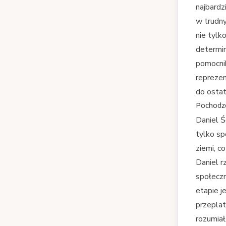
najbardz
w trudny
nie tylk
determina
pomocnik
reprezen
do ostat
Pochodze
Daniel Ś
tylko sp
ziemi, c
Daniel r
społeczn
etapie j
przeplat
rozumiał