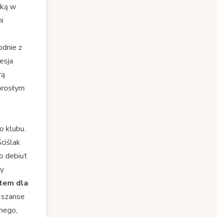
uką w
i
odnie z
esja
rą
dorosłym
o klubu.
ciślak
o debiut
zy
tem dla
e szanse
nego,