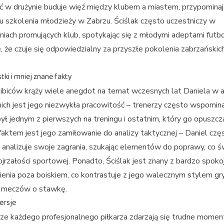
 w drużynie buduje więź między klubem a miastem, przypominaj
u szkolenia młodzieży w Zabrzu. Ściślak często uczestniczy w
iach promujących klub, spotykając się z młodymi adeptami futbo
, że czuje się odpowiedzialny za przyszłe pokolenia zabrzańskic
ki i mniej znane fakty
biców krąży wiele anegdot na temat wczesnych lat Daniela w a
nich jest jego niezwykła pracowitość – trenerzy często wspomina
był jednym z pierwszych na treningu i ostatnim, który go opuszcza
aktem jest jego zamiłowanie do analizy taktycznej – Daniel czę
analizuje swoje zagrania, szukając elementów do poprawy, co ś
ojrzałości sportowej. Ponadto, Ściślak jest znany z bardzo spok
enia poza boiskiem, co kontrastuje z jego walecznym stylem gr
 meczów o stawkę.
ersje
ze każdego profesjonalnego piłkarza zdarzają się trudne momen