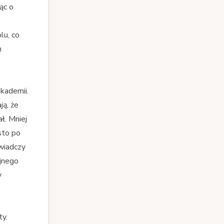
ąc o
lu, co
h
kademii.
ją, że
ł. Mniej
sto po
wiadczy
ojnego
y
ty.