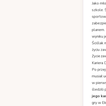
Jako mło
szkole. 
sportowy
zabezpie
planem. 
wyniku j
Ściślak 
życiu z
Życie za
Kariera 
Po przej
musiał u
w pierw
śledzili
jego ka
gry w Ek