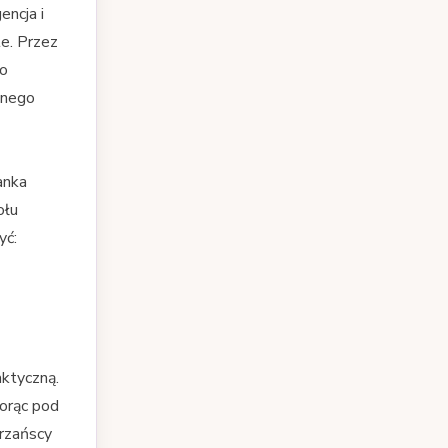
encja i
e. Przez
do
nnego
anka
ołu
yć:
aktyczną.
iorąc pod
brzańscy