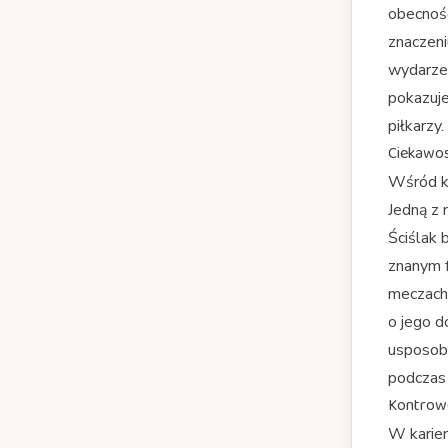
obecność
znaczeni
wydarzen
pokazuje
piłkarzy.
Ciekawost
Wśród ki
Jedną z 
Ściślak 
znanym f
meczach 
o jego d
usposobi
podczas
Kontrow
W karier