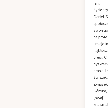
fani.
Życie pr
Daniel Ś
społecz
swojego 
na profe
umiejętn
najbliżs
presji. 
dyskrecj
prasie, 
Związek 
Związek 
Górnika, 
„swój” –
zna smak