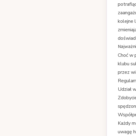
potrafią
zaangażo
kolejne 
zmieniaj
doświadc
Najważnie
Choć w p
klubu s
przez wi
Regular
Udział 
Zdobycie
spędzon
Współpra
Każdy me
uwagę hi