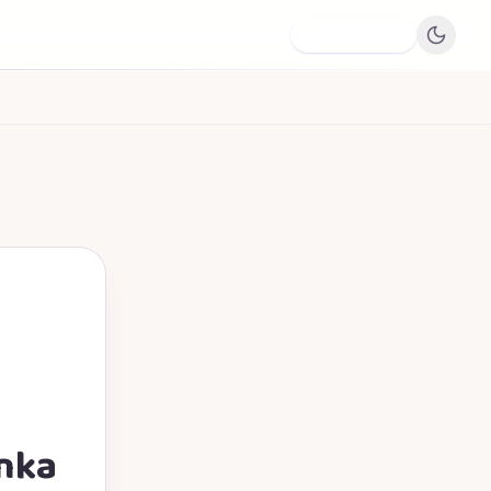
Dodaj firmę
anka