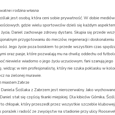
ywatne i rodzina własna
ciślak jest osobą, która ceni sobie prywatność. W dobie mediów
nościowych, gdzie wielu sportowców dzieli się każdym aspekte
życia, Daniel zachowuje zdrowy dystans. Skupia się przede wsz
sjonalnym przygotowaniu do meczów, regeneracji i doskonaleniu
ości. Jego życie poza boiskiem to przede wszystkim czas spędz
zymi oraz pasje, które pozwalają mu na chwilę oddechu od futbo
Choć niewiele wiadomo o jego życiu uczuciowym, fani szanują jego
ę, widząc w nim profesjonalistę, który nie szuka poklasku w kol
lecz na zielonej murawie.
z miastem Zabrze
Daniela Ściślaka z Zabrzem jest nierozerwalny. Jako wychowan
Daniel stał się częścią tkanki miejskiej. Dla kibiców Górnika, Ściśl
 to chłopak, który przeszedł przez wszystkie szczeble klubowej 
 porażek i radość ze zwycięstw na stadionie przy ulicy Roosevel