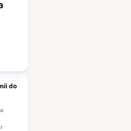
a
mii do
ol
 z