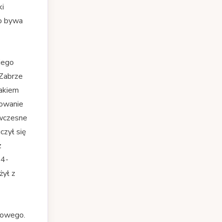
ki
to bywa
jego
 Zabrze
nakiem
sowanie
 wczesne
czył się
z
14-
żył z
towego.