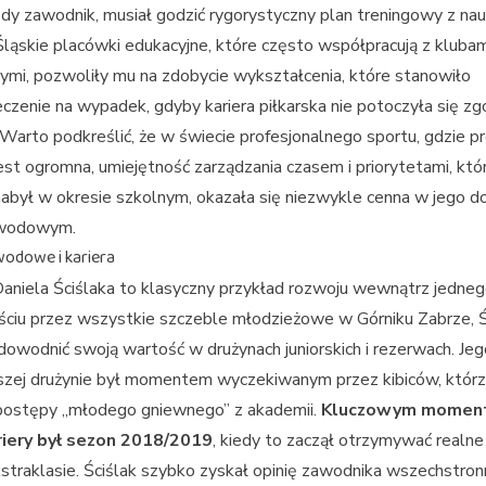
dy zawodnik, musiał godzić rygorystyczny plan treningowy z na
Śląskie placówki edukacyjne, które często współpracują z klubam
mi, pozwoliły mu na zdobycie wykształcenia, które stanowiło
czenie na wypadek, gdyby kariera piłkarska nie potoczyła się zg
Warto podkreślić, że w świecie profesjonalnego sportu, gdzie pr
est ogromna, umiejętność zarządzania czasem i priorytetami, któ
nabył w okresie szkolnym, okazała się niezwykle cenna w jego 
awodowym.
wodowe i kariera
Daniela Ściślaka to klasyczny przykład rozwoju wewnątrz jedneg
ściu przez wszystkie szczeble młodzieżowe w Górniku Zabrze, Ś
dowodnić swoją wartość w drużynach juniorskich i rezerwach. Jeg
szej drużynie był momentem wyczekiwanym przez kibiców, któr
 postępy „młodego gniewnego” z akademii.
Kluczowym momen
riery był sezon 2018/2019
, kiedy to zaczął otrzymywać realn
straklasie. Ściślak szybko zyskał opinię zawodnika wszechstron