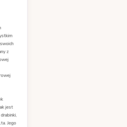
m
ystkim
 swoich
any z
lowej
orowej
ek
ak jest
drabinki,
ta. Jego