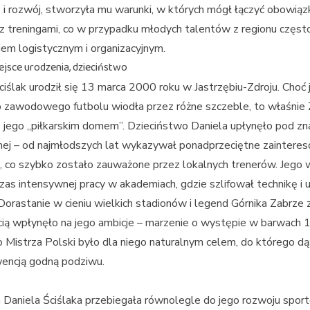
 i rozwój, stworzyła mu warunki, w których mógł łączyć obowiąz
z treningami, co w przypadku młodych talentów z regionu częs
m logistycznym i organizacyjnym.
ejsce urodzenia, dzieciństwo
ciślak urodził się 13 marca 2000 roku w Jastrzębiu-Zdroju. Choć 
 zawodowego futbolu wiodła przez różne szczeble, to właśnie
ę jego „piłkarskim domem”. Dzieciństwo Daniela upłynęło pod z
żnej – od najmłodszych lat wykazywał ponadprzeciętne zaintere
, co szybko zostało zauważone przez lokalnych trenerów. Jego
czas intensywnej pracy w akademiach, gdzie szlifował technikę i u
 Dorastanie w cieniu wielkich stadionów i legend Górnika Zabrze 
ą wpłynęło na jego ambicje – marzenie o występie w barwach 
 Mistrza Polski było dla niego naturalnym celem, do którego dą
encją godną podziwu.
 Daniela Ściślaka przebiegała równolegle do jego rozwoju spor