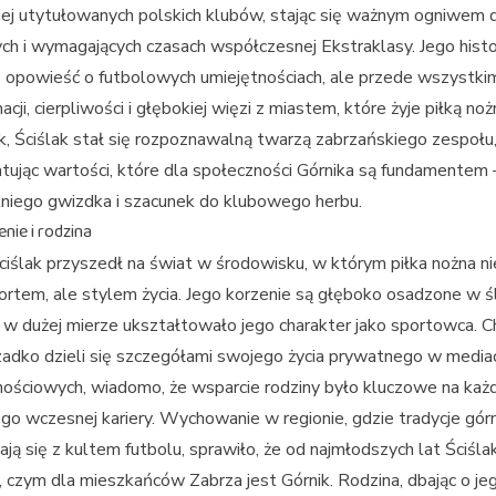
iej utytułowanych polskich klubów, stając się ważnym ogniwem 
ch i wymagających czasach współczesnej Ekstraklasy. Jego histo
o opowieść o futbolowych umiejętnościach, ale przede wszystki
cji, cierpliwości i głębokiej więzi z miastem, które żyje piłką noż
, Ściślak stał się rozpoznawalną twarzą zabrzańskiego zespołu
tując wartości, które dla społeczności Górnika są fundamentem
niego gwizdka i szacunek do klubowego herbu.
nie i rodzina
ciślak przyszedł na świat w środowisku, w którym piłka nożna ni
ortem, ale stylem życia. Jego korzenie są głęboko osadzone w śl
o w dużej mierze ukształtowało jego charakter jako sportowca. C
zadko dzieli się szczegółami swojego życia prywatnego w media
ościowych, wiadomo, że wsparcie rodziny było kluczowe na ka
ego wczesnej kariery. Wychowanie w regionie, gdzie tradycje gór
ają się z kultem futbolu, sprawiło, że od najmłodszych lat Ściśla
, czym dla mieszkańców Zabrza jest Górnik. Rodzina, dbając o je