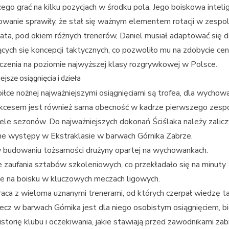
cego grać na kilku pozycjach w środku pola. Jego boiskowa intelig
wanie sprawiły, że stał się ważnym elementem rotacji w zespol
lata, pod okiem różnych trenerów, Daniel musiał adaptować się 
ących się koncepcji taktycznych, co pozwoliło mu na zdobycie ce
zenia na poziomie najwyższej klasy rozgrywkowej w Polsce.
jsze osiągnięcia i dzieła
iłce nożnej najważniejszymi osiągnięciami są trofea, dla wychow
ukcesem jest również sama obecność w kadrze pierwszego zesp
ele sezonów. Do najważniejszych dokonań Ściślaka należy zalicz
ne występy w Ekstraklasie w barwach Górnika Zabrze.
w budowaniu tożsamości drużyny opartej na wychowankach.
 zaufania sztabów szkoleniowych, co przekładało się na minuty
e na boisku w kluczowych meczach ligowych.
ca z wieloma uznanymi trenerami, od których czerpał wiedzę t
cz w barwach Górnika jest dla niego osobistym osiągnięciem, b
storię klubu i oczekiwania, jakie stawiają przed zawodnikami za