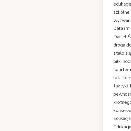
edukację
szkolne 
wyzwanie
Data i mi
Daniel Ś
droga do
stało si
piłki no
sportem
lata to 
taktyki.
pewności
krotnego
konsekw
Edukacja
Edukacja