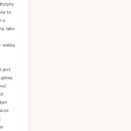
drużyny
ria to
m o
ną. Jako
,
 – walkę
e jest
ąskiej
hoć
ch
żdym
nicze
k
go