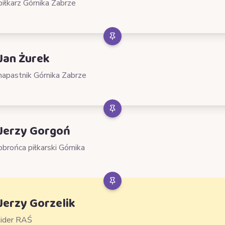
piłkarz Górnika Zabrze
Jan Żurek
napastnik Górnika Zabrze
Jerzy Gorgoń
obrońca piłkarski Górnika
Jerzy Gorzelik
lider RAŚ