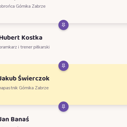
obrońca Górnika Zabrze
Hubert Kostka
bramkarz i trener piłkarski
Jakub Świerczok
napastnik Górnika Zabrze
Jan Banaś