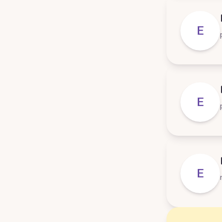
E
E
E