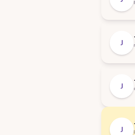
J
J
J