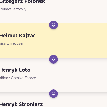
Grzegorz Polonek
trębacz jazzowy
Helmut Kajzar
pisarz i reżyser
Henryk Lato
piłkarz Górnika Zabrze
Henryk Stroniarz