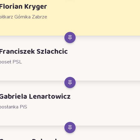
Florian Kryger
piłkarz Górnika Zabrze
Franciszek Szlachcic
poseł PSL
Gabriela Lenartowicz
posłanka PiS