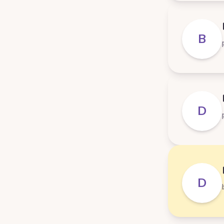
B
D
D