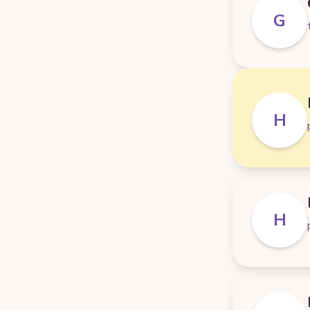
G
H
H