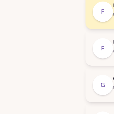
F
F
G