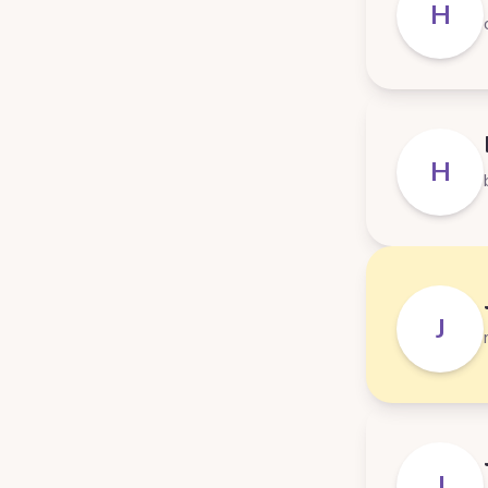
H
H
J
J