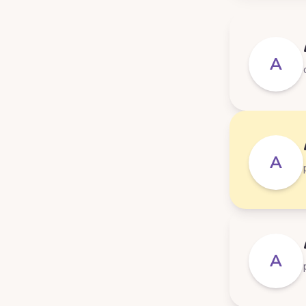
A
A
A