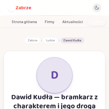
Zabrze
Z
Strona główna
Firmy
Aktualności
Ludzie
Zabrze
Ludzie
Dawid Kudła
D
Dawid Kudła — bramkarz z
charakterem i jego droga