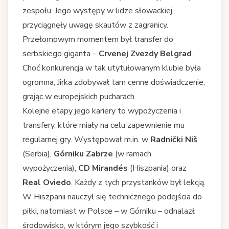
zespołu. Jego występy w lidze słowackiej
przyciągnęły uwagę skautów z zagranicy.
Przełomowym momentem był transfer do
serbskiego giganta –
Crvenej Zvezdy Belgrad
.
Choć konkurencja w tak utytułowanym klubie była
ogromna, Jirka zdobywał tam cenne doświadczenie,
grając w europejskich pucharach.
Kolejne etapy jego kariery to wypożyczenia i
transfery, które miały na celu zapewnienie mu
regularnej gry. Występował m.in. w
Radnički Niš
(Serbia),
Górniku Zabrze
(w ramach
wypożyczenia),
CD Mirandés
(Hiszpania) oraz
Real Oviedo
. Każdy z tych przystanków był lekcją.
W Hiszpanii nauczył się technicznego podejścia do
piłki, natomiast w Polsce – w Górniku – odnalazł
środowisko, w którym jego szybkość i