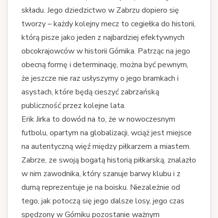
składu. Jego dziedzictwo w Zabrzu dopiero się
tworzy – każdy kolejny mecz to cegiełka do historii,
którą pisze jako jeden z najbardziej efektywnych
obcokrajowców w historii Górnika. Patrząc na jego
obecną formę i determinację, można być pewnym,
że jeszcze nie raz usłyszymy o jego bramkach i
asystach, które będą cieszyć zabrzańską
publiczność przez kolejne lata.
Erik Jirka to dowód na to, że w nowoczesnym
futbolu, opartym na globalizacji, wciąż jest miejsce
na autentyczną więź między piłkarzem a miastem.
Zabrze, ze swoją bogatą historią piłkarską, znalazło
w nim zawodnika, który szanuje barwy klubu i z
dumą reprezentuje je na boisku. Niezależnie od
tego, jak potoczą się jego dalsze losy, jego czas
spędzony w Górniku pozostanie ważnym