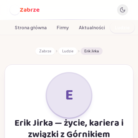
Zabrze
Z
Strona główna
Firmy
Aktualności
Ludzie
Zabrze
Ludzie
Erik Jirka
E
Erik Jirka — życie, kariera i
związki z Górnikiem