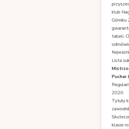
przyszed
klub Nag
Górniku 
gwarant
tabeli. 
odmówić
Najważnie
Lista su
Mistrzo
Puchar 
Regular
2020.
Tytuły k
zawodnik
Skuteczn
klasie r