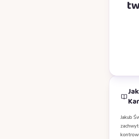
tw
Jak
Kar
Jakub Św
zachwytu
kontrowe