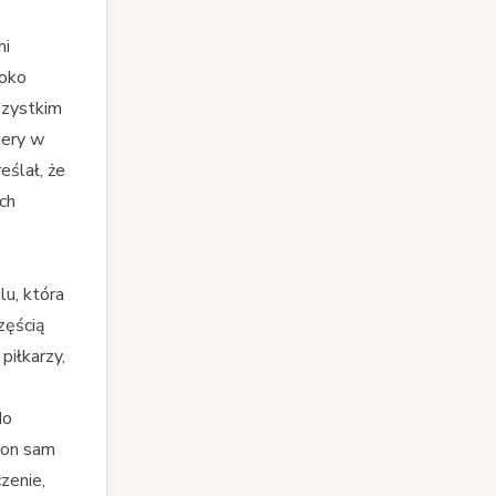
mi
boko
szystkim
iery w
eślał, że
ch
lu, która
zęścią
piłkarzy,
do
a on sam
zenie,