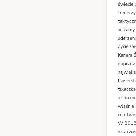
świecie 
trenerzy
taktyczn
unikalny
uderzeni
Życie za
Kariera 
poprzez
najwięks
Kaisersl
tułaczka
aż do m
właśnie 
co otwor
W 2018 r
mistrzos