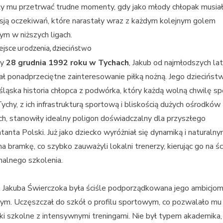
y mu przetrwać trudne momenty, gdy jako młody chłopak musiał
esją oczekiwań, które narastały wraz z każdym kolejnym golem
ym w niższych ligach.
ejsce urodzenia, dzieciństwo
ny
28 grudnia 1992 roku w Tychach
, Jakub od najmłodszych lat
ał ponadprzeciętne zainteresowanie piłką nożną. Jego dziecińst
ląska historia chłopca z podwórka, który każdą wolną chwilę sp
Tychy, z ich infrastrukturą sportową i bliskością dużych ośrodków
ich, stanowiły idealny poligon doświadczalny dla przyszłego
tanta Polski. Już jako dziecko wyróżniał się dynamiką i naturaln
na bramkę, co szybko zauważyli lokalni trenerzy, kierując go na ś
nalnego szkolenia.
 Jakuba Świerczoka była ściśle podporządkowana jego ambicjo
m. Uczęszczał do szkół o profilu sportowym, co pozwalało mu 
i szkolne z intensywnymi treningami. Nie był typem akademika,