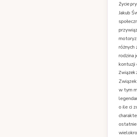
Życie pr
Jakub Św
społeczn
przywiąz
motoryza
różnych 
rodzina 
kontuzji
Związek 
Związek 
w tym mi
legendar
o ile ci
charakte
ostatnie
wielokro