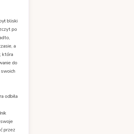
ył bliski
zczyt po
adto,
zasie, a
, która
owanie do
i swoich
ra odbiła
nik
ć swoje
ać przez