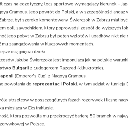
ł czas na egzotyczny, lecz sportowo wymagający kierunek – Japo
oya Grampus. Jego powrót do Polski, a w szczególności angaż 
Zabrze, był szeroko komentowany. Świerczok w Zabrzu miał być
em goli, zawodnikiem, który poprowadzi zespół do wyższych lo
Choć jego pobyt w Zabrzu był pełen wzlotów i upadków, nikt nie
 mu zaangażowania w kluczowych momentach.
jsze osiągnięcia i dzieła
kcesów Jakuba Świerczoka jest imponująca jak na polskie warunki
stwo Bułgarii
z Łudogorcem Razgrad (kilkukrotnie).
Japonii
(Emperor's Cup) z Nagoyą Grampus.
ne powołania do
reprezentacji Polski
, w tym udział w turnieju 
róla strzelców w poszczególnych fazach rozgrywek i liczne nagr
a miesiąca w Ekstraklasie.
ość, która pozwoliła mu przekroczyć barierę 50 bramek w najw
ozgrywkowej w Polsce.