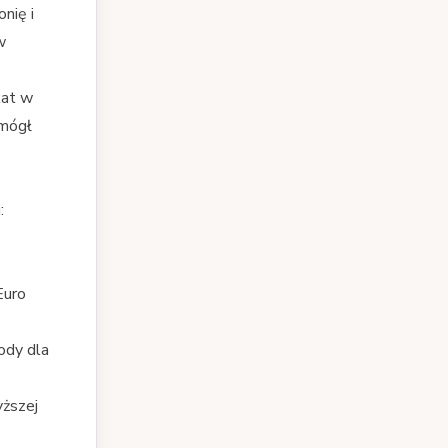
nię i
w
kat w
 mógł
:
Euro
ody dla
yższej