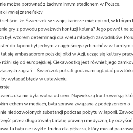
 nie można porównać z żadnym innym stadionem w Polsce.
ki i mniej znane fakty
zieliście, że Świerczok w swojej karierze miał epizod, w którym b
nia gry z powodu poważnych kontuzji kolana? Jego powrót na s
ch był wzorem determinacji dla wielu młodych zawodników. Pon
nsfer do Japonii był jednym z najgłośniejszych ruchów w tamtym c
tał się ambasadorem polskiej piłki w Azji, ucząc się kultury pracy
 różni się od europejskiej. Ciekawostką jest również jego zamił
własnych zagrań – Świerczok potrafi godzinami oglądać powtórk
 by wyłapać błędy w ustawieniu.
ersje
Świerczoka nie była wolna od cieni. Największą kontrowersją, któ
okim echem w mediach, była sprawa związana z podejrzeniem o
ie niedozwolonych substancji podczas pobytu w Japonii. Zawod
rzejść przez długotrwałą batalię prawną i medyczną, by oczyści
rawa ta była niezwykle trudna dla piłkarza, który musiał pauzow