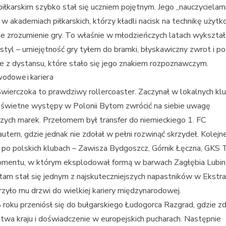
piłkarskim szybko stał się uczniem pojętnym. Jego „nauczycielami
 w akademiach piłkarskich, którzy kładli nacisk na technikę użytk
e zrozumienie gry. To właśnie w młodzieńczych latach wykształ
 styl – umiejętność gry tyłem do bramki, błyskawiczny zwrot i p
e z dystansu, które stało się jego znakiem rozpoznawczym.
wodowe i kariera
Świerczoka to prawdziwy rollercoaster. Zaczynał w lokalnych klu
 świetne występy w Polonii Bytom zwrócić na siebie uwagę
zych marek. Przełomem był transfer do niemieckiego 1. FC
autern, gdzie jednak nie zdołał w pełni rozwinąć skrzydeł. Kolejn
 po polskich klubach – Zawisza Bydgoszcz, Górnik Łęczna, GKS 
omentu, w którym eksplodował formą w barwach Zagłębia Lubin
tam stał się jednym z najskuteczniejszych napastników w Ekstra
zyło mu drzwi do wielkiej kariery międzynarodowej.
oku przeniósł się do bułgarskiego Łudogorca Razgrad, gdzie 
twa kraju i doświadczenie w europejskich pucharach. Następnie