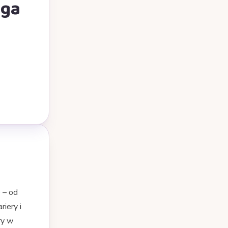
oga
 – od
iery i
ry w