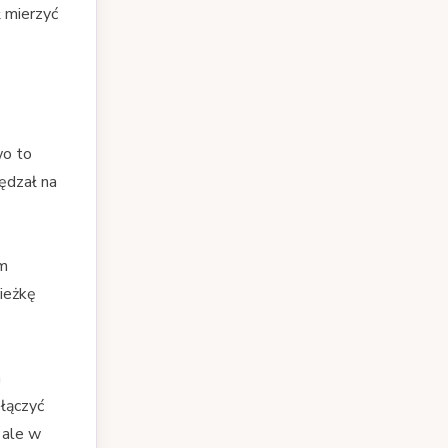
 mierzyć
wo to
ędzał na
ym
cieżkę
m
łączyć
 ale w