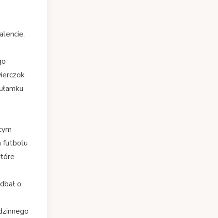
alencie,
go
ierczok
 ułamku
bcym
 futbolu
które
dbał o
dzinnego