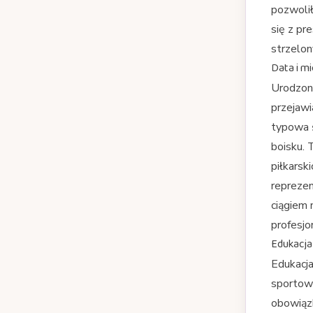
pozwolił
się z pr
strzelon
Data i mi
Urodzo
przejawi
typowa ś
boisku. 
piłkarsk
reprezen
ciągiem 
profesjo
Edukacja
Edukacja
sportowy
obowiązk