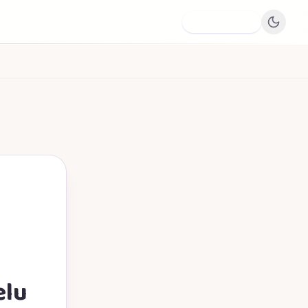
Dodaj firmę
elu