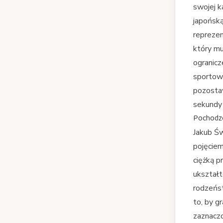
swojej k
japońską
reprezen
który mu
ogranicz
sportowc
pozostaw
sekundy 
Pochodze
Jakub Św
pojęciem
ciężką p
ukształt
rodzeńst
to, by 
zaznacz