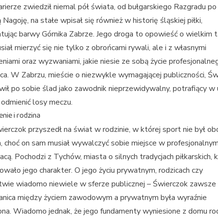
arierze zwiedził niemal pół świata, od bułgarskiego Razgradu po
 Nagoję, na stałe wpisał się również w historię śląskiej piłki,
tując barwy Górnika Zabrze. Jego droga to opowieść o wielkim t
siał mierzyć się nie tylko z obrońcami rywali, ale i z własnymi
eniami oraz wyzwaniami, jakie niesie ze sobą życie profesjonalne
a. W Zabrzu, mieście o niezwykle wymagającej publiczności, Św
ił po sobie ślad jako zawodnik nieprzewidywalny, potrafiący w
odmienić losy meczu.
nie i rodzina
ierczok przyszedł na świat w rodzinie, w której sport nie był o
, choć on sam musiał wywalczyć sobie miejsce w profesjonalnym
racą. Pochodzi z Tychów, miasta o silnych tradycjach piłkarskich, 
owało jego charakter. O jego życiu prywatnym, rodzicach czy
wie wiadomo niewiele w sferze publicznej – Świerczok zawsze 
granica między życiem zawodowym a prywatnym była wyraźnie
ona. Wiadomo jednak, że jego fundamenty wyniesione z domu ro