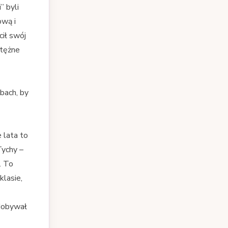
” byli
ową i
cił swój
otężne
bach, by
e lata to
Tychy –
. To
klasie,
zdobywał