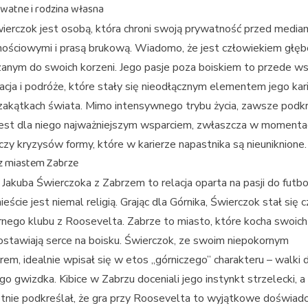
ywatne i rodzina własna
ierczok jest osobą, która chroni swoją prywatność przed media
ościowymi i prasą brukową. Wiadomo, że jest człowiekiem głę
anym do swoich korzeni. Jego pasje poza boiskiem to przede w
cja i podróże, które stały się nieodłącznym elementem jego kar
zakątkach świata. Mimo intensywnego trybu życia, zawsze podkr
jest dla niego najważniejszym wsparciem, zwłaszcza w momenta
 czy kryzysów formy, które w karierze napastnika są nieuniknione.
z miastem Zabrze
Jakuba Świerczoka z Zabrzem to relacja oparta na pasji do futbo
eście jest niemal religią. Grając dla Górnika, Świerczok stał się c
nego klubu z Roosevelta. Zabrze to miasto, które kocha swoich 
 zostawiają serce na boisku. Świerczok, ze swoim niepokornym
rem, idealnie wpisał się w etos „górniczego” charakteru – walki 
go gwizdka. Kibice w Zabrzu doceniali jego instynkt strzelecki, 
tnie podkreślał, że gra przy Roosevelta to wyjątkowe doświadc