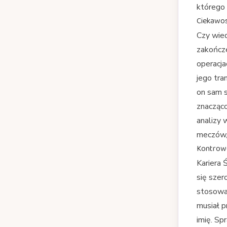
którego
Ciekawost
Czy wied
zakończe
operacja
jego tra
on sam s
znacząco
analizy 
meczów,
Kontrow
Kariera 
się szer
stosowan
musiał p
imię. Sp