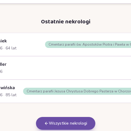
Ostatnie nekrologi
iek
Cmentarz parafii św. Apostołów Piotra i Pawła w
26
· 64 lat
ller
26
rwińska
Cmentarz parafii Jezusa Chrystusa Dobrego Pasterza w Chorzo
26
· 85 lat
Wszystkie nekrologi