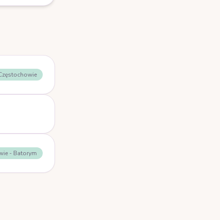
 Częstochowie
wie - Batorym