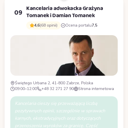
Kancelaria adwokacka Grażyna
09
Tomanek i Damian Tomanek
4,6
(68 opinii)
Ocena portalu
7,5
Świętego Urbana 2, 41-800 Zabrze, Polska
09:00–12:00
+48 32 271 27 90
Strona internetowa
Kancelaria cieszy się przeważającą liczbą
pozytywnych opinii, szczególnie w sprawach
karnych, ekstradycyjnych oraz dotyczących
przenoszenia wyroków za granicę. Część