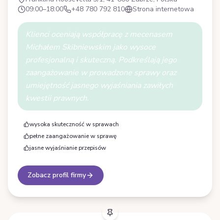
09:00–18:00
+48 780 792 810
Strona internetowa
Klienci oceniają współpracę z mecenasem
Michałem Skibniewskim jako wysoce
profesjonalną i skuteczną. Podkreślają jego
zaangażowanie w prowadzone sprawy oraz
umiejętność jasnego wyjaśniania zawiłych
kwestii prawnych.
wysoka skuteczność w sprawach
pełne zaangażowanie w sprawę
jasne wyjaśnianie przepisów
Zobacz profil firmy