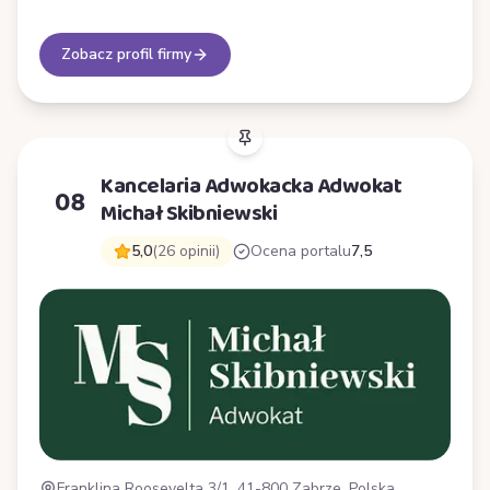
Zobacz profil firmy
Kancelaria Adwokacka Adwokat
08
Michał Skibniewski
5,0
(26 opinii)
Ocena portalu
7,5
Franklina Roosevelta 3/1, 41-800 Zabrze, Polska