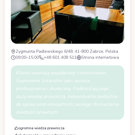
Zygmunta Padlewskiego 6/48, 41-800 Zabrze, Polska
09:00–15:00
+48 601 408 511
Strona internetowa
Klienci oceniają współpracę z mecenasem
Szymonem Solarskim jako wysoce
profesjonalną i skuteczną. Podkreślają jego
dużą wiedzę prawniczą, indywidualne podejście
do spraw oraz umiejętność jasnego tłumaczenia
zawiłości prawnych.
ogromna wiedza prawnicza