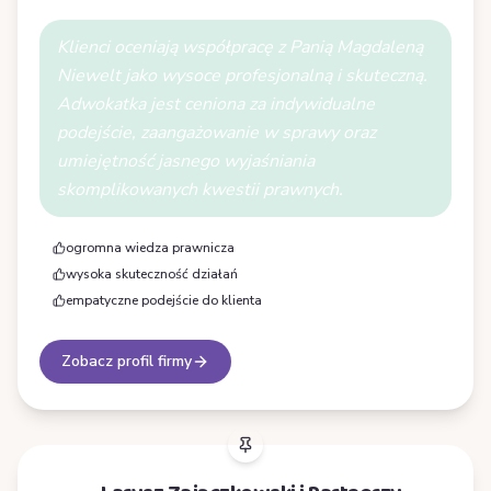
Klienci oceniają współpracę z Panią Magdaleną
Niewelt jako wysoce profesjonalną i skuteczną.
Adwokatka jest ceniona za indywidualne
podejście, zaangażowanie w sprawy oraz
umiejętność jasnego wyjaśniania
skomplikowanych kwestii prawnych.
ogromna wiedza prawnicza
wysoka skuteczność działań
empatyczne podejście do klienta
Zobacz profil firmy