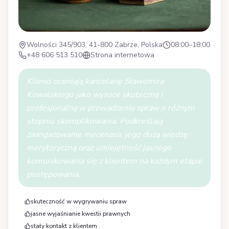
Wolności 345/903, 41-800 Zabrze, Polska
08:00–18:00
+48 606 513 510
Strona internetowa
Klienci oceniają kancelarię Sławomira
Kowalskiego jako wysoce skuteczną i
profesjonalną w prowadzeniu spraw o różnym
stopniu skomplikowania. Podkreślają
zaangażowanie mecenasa, jego dużą wiedzę
merytoryczną oraz umiejętność jasnego
komunikowania się z klientem na każdym etapie
postępowania.
skuteczność w wygrywaniu spraw
jasne wyjaśnianie kwestii prawnych
stały kontakt z klientem