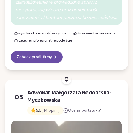
zaangażowanie w prowadzone sprawy,
merytoryczną wiedzę oraz umiejętność
zapewnienia klientom poczucia bezpieczeństwa.
wysoka skuteczność w sądzie
duża wiedza prawnicza
rzetelne i profesjonalne podejście
Zobacz profil firmy
Adwokat Małgorzata Bednarska-
05
Myczkowska
5,0
(44 opinii)
Ocena portalu
7,7