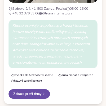
Sądowa 2/4, 41-800 Zabrze, Polska
08:00–16:00
+48 32 376 33 06
Strona internetowa
Klienci oceniają współpracę z Panią Mecenas
bardzo pozytywnie, podkreślając jej wysoką
skuteczność w trudnych sprawach sądowych
oraz duże zaangażowanie w relację z klientem.
Adwokat jest ceniona za łączenie fachowej
wiedzy prawniczej z empatią i wsparciem
emocjonalnym w stresujących sytuacjach.
wysoka skuteczność w sądzie
duża empatia i wsparcie
łatwy i szybki kontakt
Zobacz profil firmy