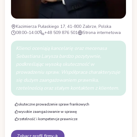
Kazimierza Pułaskiego 17, 41-800 Zabrze, Polska
08:00–14:00
+48 509 876 501
Strona internetowa
Klienci oceniają kancelarię oraz mecenasa
Sebastiana Larysza bardzo pozytywnie,
podkreślając wysoką skuteczność w
prowadzeniu spraw. Współpraca charakteryzuje
się dużym zaangażowaniem prawnika,
rzetelnością oraz stałym kontaktem z klientem.
skuteczne prowadzenie spraw frankowych
wysokie zaangażowanie w sprawę
rzetelność i kompetencje prawnicze
Zobacz profil firmy