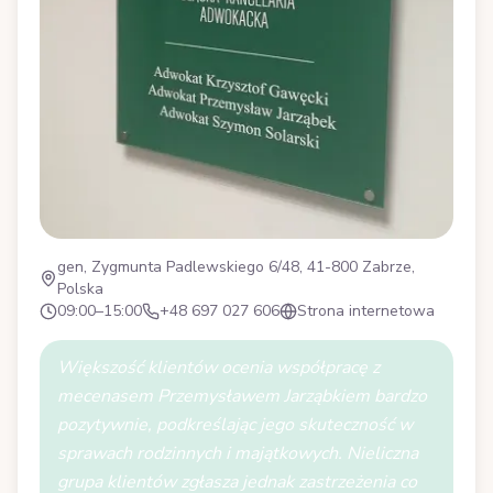
gen, Zygmunta Padlewskiego 6/48, 41-800 Zabrze,
Polska
09:00–15:00
+48 697 027 606
Strona internetowa
Większość klientów ocenia współpracę z
mecenasem Przemysławem Jarząbkiem bardzo
pozytywnie, podkreślając jego skuteczność w
sprawach rodzinnych i majątkowych. Nieliczna
grupa klientów zgłasza jednak zastrzeżenia co