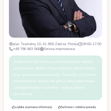
plac Teatralny 10, 41-800 Zabrze, Polska
09:00–17:00
+48 796 963 066
Strona internetowa
Większość klientów ocenia kancelarię bardzo
pozytywnie, podkreślając wysoką jakość usług
oraz sprawną komunikację. Pojawiły się jednak
odosobnione, krytyczne głosy dotyczące braku
zaangażowania w sprawę i niskiej jakości
doradztwa.
szybka wymiana informacji
fachowe i rzetelne porady