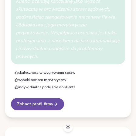
Klienci oceniają kancelarię jako wysoce
skuteczną w prowadzeniu spraw sądowych,
podkreślając zaangażowanie mecenasa Pawła
Dłócioka oraz jego merytoryczne
przygotowanie. Współpraca oceniana jest jako
profesjonalna, z naciskiem na jasną komunikację
i indywidualne podejście do problemów
prawnych.
skuteczność w wygrywaniu spraw
wysoki poziom merytoryczny
indywidualne podejście do klienta
Zobacz profil firmy