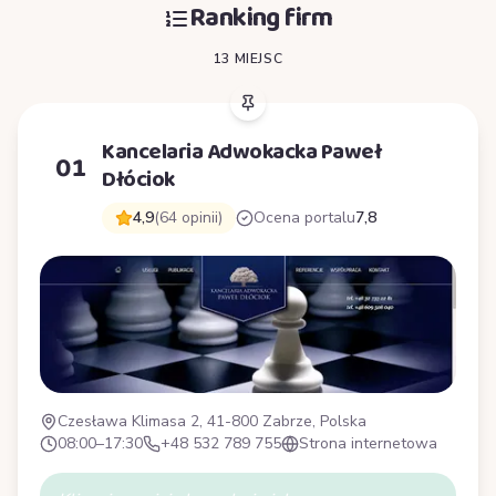
Ranking firm
13 MIEJSC
Kancelaria Adwokacka Paweł
01
Dłóciok
4,9
(64 opinii)
Ocena portalu
7,8
Czesława Klimasa 2, 41-800 Zabrze, Polska
08:00–17:30
+48 532 789 755
Strona internetowa