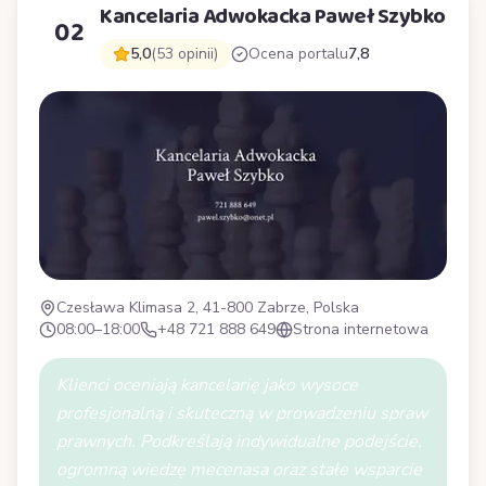
Kancelaria Adwokacka Paweł Szybko
02
5,0
(53 opinii)
Ocena portalu
7,8
Czesława Klimasa 2, 41-800 Zabrze, Polska
08:00–18:00
+48 721 888 649
Strona internetowa
Klienci oceniają kancelarię jako wysoce
profesjonalną i skuteczną w prowadzeniu spraw
prawnych. Podkreślają indywidualne podejście,
ogromną wiedzę mecenasa oraz stałe wsparcie