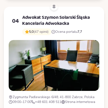
Adwokat Szymon Solarski Śląska
04
Kancelaria Adwokacka
5,0
(47 opinii)
Ocena portalu
7,7
Zygmunta Padlewskiego 6/48, 41-800 Zabrze, Polska
09:00–17:00
+48 601 408 511
Strona internetowa