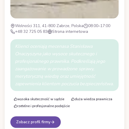
Wolności 311, 41-800 Zabrze, Polska
08:00–17:00
+48 32 725 05 83
Strona internetowa
Klienci oceniają mecenasa Stanisława
Onaczyszyna jako wysoce skutecznego i
profesjonalnego prawnika. Podkreślają jego
zaangażowanie w prowadzone sprawy,
merytoryczną wiedzę oraz umiejętność
zapewnienia klientom poczucia bezpieczeństwa.
wysoka skuteczność w sądzie
duża wiedza prawnicza
rzetelne i profesjonalne podejście
Zobacz profil firmy