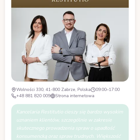
Wolności 330, 41-800 Zabrze, Polska
09:00–17:00
+48 881 820 009
Strona internetowa
Kancelaria Restitutio cieszy się bardzo wysokim
uznaniem klientów, szczególnie w zakresie
skutecznego prowadzenia spraw o upadłość
konsumencką oraz spraw trudnych. Większość