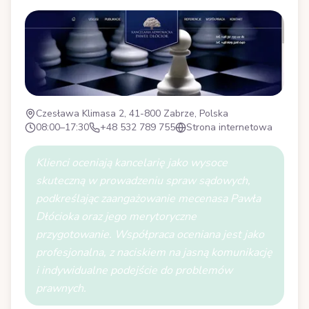
Czesława Klimasa 2, 41-800 Zabrze, Polska
08:00–17:30
+48 532 789 755
Strona internetowa
Klienci oceniają kancelarię jako wysoce
skuteczną w prowadzeniu spraw sądowych,
podkreślając zaangażowanie mecenasa Pawła
Dłócioka oraz jego merytoryczne
przygotowanie. Współpraca oceniana jest jako
profesjonalna, z naciskiem na jasną komunikację
i indywidualne podejście do problemów
prawnych.