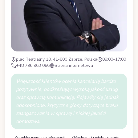
plac Teatralny 10, 41-800 Zabrze, Polska
09:00–17:00
+48 796 963 066
Strona internetowa
Większość klientów ocenia kancelarię bardzo
pozytywnie, podkreślając wysoką jakość usług
oraz sprawną komunikację. Pojawiły się jednak
odosobnione, krytyczne głosy dotyczące braku
zaangażowania w sprawę i niskiej jakości
doradztwa.
szybka wymiana informacji
fachowe i rzetelne porady