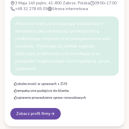
3 Maja 14/I piętro, 41-800 Zabrze, Polska
09:00–17:00
+48 32 278 65 03
Strona internetowa
Klienci w większości oceniają współpracę z
kancelarią jako skuteczną i profesjonalną,
podkreślając empatię oraz zaangażowanie pani
mecenas. Pojawiają się jednak sygnały
dotyczące problemów z komunikacją oraz
przypadki negatywnego rozstrzygnięcia spraw
sądowych.
skuteczność w sprawach z ZUS
empatyczne podejście do klienta
sprawne prowadzenie spraw rozwodowych
Zobacz profil firmy