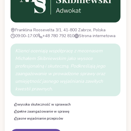
Franklina Roosevelta 3/1, 41-800 Zabrze, Polska
09:00–17:00
+48 780 792 810
Strona internetowa
Klienci oceniają współpracę z mecenasem
Michałem Skibniewskim jako wysoce
profesjonalną i skuteczną. Podkreślają jego
zaangażowanie w prowadzone sprawy oraz
umiejętność jasnego wyjaśniania zawiłych
kwestii prawnych.
wysoka skuteczność w sprawach
pełne zaangażowanie w sprawę
jasne wyjaśnianie przepisów