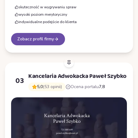
skuteczność w wygrywaniu spraw
wysoki poziom merytoryczny
indywidualne podejście do klienta
Zobacz profil firmy
Kancelaria Adwokacka Paweł Szybko
03
5,0
(53 opinii)
Ocena portalu
7,8