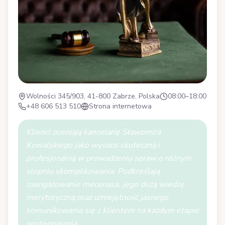
Wolności 345/903, 41-800 Zabrze, Polska
08:00–18:00
+48 606 513 510
Strona internetowa
Klienci oceniają kancelarię Sławomira
Kowalskiego jako wysoce skuteczną i
profesjonalną w prowadzeniu spraw o różnym
stopniu skomplikowania. Podkreślają
zaangażowanie mecenasa, jego dużą wiedzę
merytoryczną oraz umiejętność jasnego
komunikowania się z klientem na każdym etapie
postępowania.