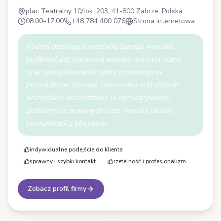
plac Teatralny 10/lok. 203, 41-800 Zabrze, Polska
08:00–17:00
+48 784 400 076
Strona internetowa
Klienci oceniają kancelarię bardzo wysoko,
podkreślając ogromną wiedzę merytoryczną
oraz zaangażowanie radcy prawnego w
prowadzone sprawy. Doceniana jest przede
wszystkim skuteczność w rozwiązywaniu
problemów prawnych oraz wysoka jakość
komunikacji z klientem.
indywidualne podejście do klienta
sprawny i szybki kontakt
rzetelność i profesjonalizm
Zobacz profil firmy