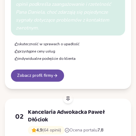
opinii podkreśla zaangażowanie i rzetelność
Pana Daniela, choć zdarzają się pojedyncze
sygnały dotyczące problemów z kontaktem
zwrotnym.
skuteczność w sprawach o upadłość
przystępne ceny usług
indywidualne podejście do klienta
Zobacz profil firmy
Kancelaria Adwokacka Paweł
02
Dłóciok
4,9
(64 opinii)
Ocena portalu
7,8