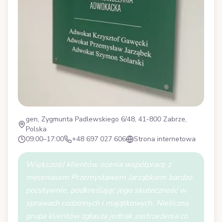
gen, Zygmunta Padlewskiego 6/48, 41-800 Zabrze,
Polska
09:00–17:00
+48 697 027 606
Strona internetowa
Większość klientów ocenia współpracę z
mecenasem Przemysławem Jarząbkiem bardzo
pozytywnie, podkreślając jego skuteczność w
sprawach rodzinnych i majątkowych. Nieliczna
grupa klientów zgłasza jednak zastrzeżenia co