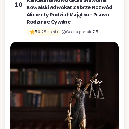
Kancelaria Adwokacka Sławomir
10
Kowalski Adwokat Zabrze Rozwód
Alimenty Podział Majątku - Prawo
Rodzinne Cywilne
5,0
(25 opinii)
Ocena portalu
7,5