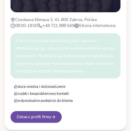
Czesława Klimasa 2, 41-800 Zabrze, Polska
08:00–18:00
+48 721 888 649
Strona internetowa
Klienci oceniają kancelarię jako wysoce
profesjonalną i skuteczną w prowadzeniu spraw
prawnych. Podkreślają indywidualne podejście,
ogromną wiedzę mecenasa oraz stałe wsparcie
na każdym etapie postępowania.
duża wiedza i doświadczenie
szybki i bezproblemowy kontakt
indywidualne podejście do klienta
Zobacz profil firmy