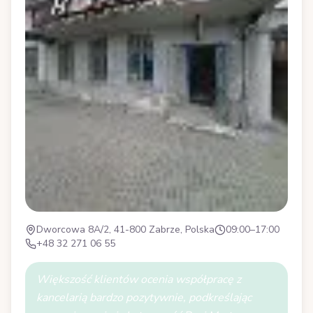
Dworcowa 8A/2, 41-800 Zabrze, Polska
09:00–17:00
+48 32 271 06 55
Większość klientów ocenia współpracę z
kancelarią bardzo pozytywnie, podkreślając