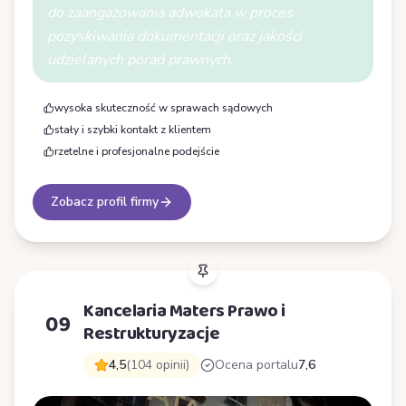
do zaangażowania adwokata w proces
pozyskiwania dokumentacji oraz jakości
udzielanych porad prawnych.
wysoka skuteczność w sprawach sądowych
stały i szybki kontakt z klientem
rzetelne i profesjonalne podejście
Zobacz profil firmy
Kancelaria Maters Prawo i
09
Restrukturyzacje
4,5
(104 opinii)
Ocena portalu
7,6