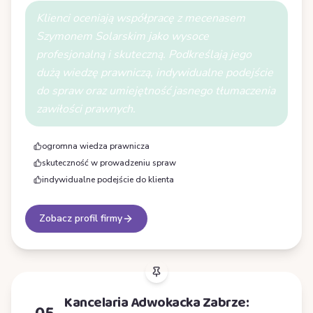
Klienci oceniają współpracę z mecenasem
Szymonem Solarskim jako wysoce
profesjonalną i skuteczną. Podkreślają jego
dużą wiedzę prawniczą, indywidualne podejście
do spraw oraz umiejętność jasnego tłumaczenia
zawiłości prawnych.
ogromna wiedza prawnicza
skuteczność w prowadzeniu spraw
indywidualne podejście do klienta
Zobacz profil firmy
Kancelaria Adwokacka Zabrze: