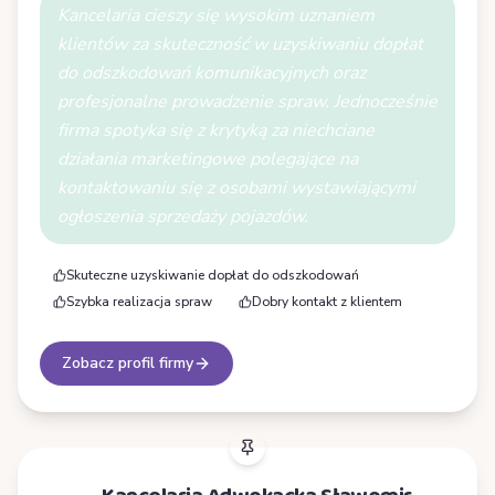
Kancelaria cieszy się wysokim uznaniem
klientów za skuteczność w uzyskiwaniu dopłat
do odszkodowań komunikacyjnych oraz
profesjonalne prowadzenie spraw. Jednocześnie
firma spotyka się z krytyką za niechciane
działania marketingowe polegające na
kontaktowaniu się z osobami wystawiającymi
ogłoszenia sprzedaży pojazdów.
Skuteczne uzyskiwanie dopłat do odszkodowań
Szybka realizacja spraw
Dobry kontakt z klientem
Zobacz profil firmy