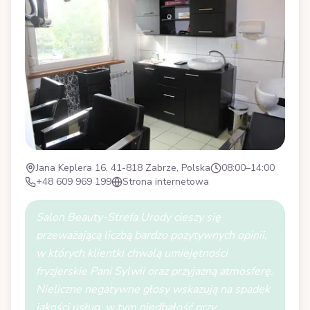
Jana Keplera 16, 41-818 Zabrze, Polska
08:00–14:00
+48 609 969 199
Strona internetowa
Salon Beauty-Strefa Urody cieszy się
przeważającą liczbą bardzo pozytywnych opinii,
w których klientki chwalą umiejętności
fryzjerskie Pani Sylwii oraz przyjazną atmosferę.
Nieliczne negatywne głosy wskazują na spadek
jakości usług, w tym niedbałość przy