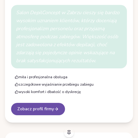
Salon DepilConcept w Zabrzu cieszy się bardzo
wysokim uznaniem klientów, którzy doceniają
profesjonalizm personelu oraz przyjazną
atmosferę podczas zabiegów. Większość osób
jest zadowolona z efektów depilacji, choć
zdarzają się pojedyncze opinie wskazujące na
brak satysfakcjonujących rezultatów.
miła i profesjonalna obsługa
szczegółowe wyjaśnianie przebiegu zabiegu
wysoki komfort i dbałość o dyskrecję
Zobacz profil firmy