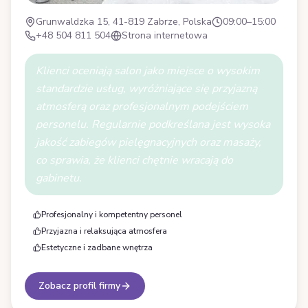
Grunwaldzka 15, 41-819 Zabrze, Polska
09:00–15:00
+48 504 811 504
Strona internetowa
Klienci oceniają salon jako miejsce o wysokim
standardzie usług, wyróżniające się przyjazną
atmosferą oraz profesjonalnym podejściem
personelu. Regularnie podkreślana jest wysoka
jakość zabiegów pielęgnacyjnych oraz masaży,
co sprawia, że klienci chętnie wracają do
gabinetu.
Profesjonalny i kompetentny personel
Przyjazna i relaksująca atmosfera
Estetyczne i zadbane wnętrza
Zobacz profil firmy