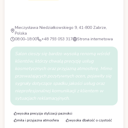
B
Mieczysława Niedziałkowskiego 9, 41-800 Zabrze,
Polska
08:00–18:00
+48 793 053 317
Strona internetowa
Salon cieszy się bardzo wysoką renomą wśród
klientów, którzy chwalą precyzję usług
kosmetycznych oraz przyjazną atmosferę. Mimo
przeważających pozytywnych ocen, pojawiły się
sygnały dotyczące spadku jakości usług oraz
nieprofesjonalnej komunikacji z klientem w
sytuacjach reklamacyjnych.
wysoka precyzja stylizacji paznokci
miła i przyjazna atmosfera
wysoka dbałość o czystość