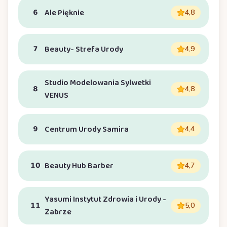
6
Ale Pięknie
4,8
7
Beauty- Strefa Urody
4,9
Studio Modelowania Sylwetki
8
4,8
VENUS
9
Centrum Urody Samira
4,4
10
Beauty Hub Barber
4,7
Yasumi Instytut Zdrowia i Urody -
11
5,0
Zabrze