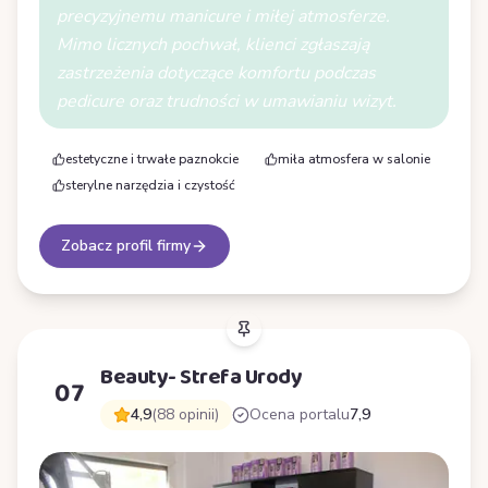
precyzyjnemu manicure i miłej atmosferze.
Mimo licznych pochwał, klienci zgłaszają
zastrzeżenia dotyczące komfortu podczas
pedicure oraz trudności w umawianiu wizyt.
estetyczne i trwałe paznokcie
miła atmosfera w salonie
sterylne narzędzia i czystość
Zobacz profil firmy
Beauty- Strefa Urody
07
4,9
(88 opinii)
Ocena portalu
7,9