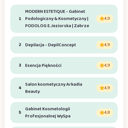
MODERN ESTETIQUE - Gabinet
1
Podologiczny & Kosmetyczny |
4,9
PODOLOG E.Jeziorska | Zabrze
2
Depilacja - DepilConcept
4,9
3
Esencja Piękności
4,9
Salon kosmetyczny Arkadia
4
4,9
Beauty
Gabinet Kosmetologii
5
4,8
Profesjonalnej WySpa