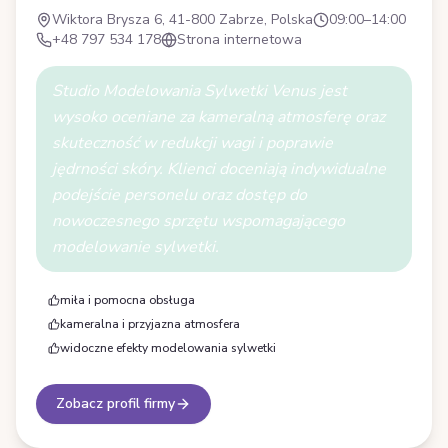
Wiktora Brysza 6, 41-800 Zabrze, Polska
09:00–14:00
+48 797 534 178
Strona internetowa
Studio Modelowania Sylwetki Venus jest
wysoko oceniane za kameralną atmosferę oraz
skuteczność w redukcji wagi i poprawie
jędrności skóry. Klienci doceniają indywidualne
podejście personelu oraz dostęp do
nowoczesnego sprzętu wspomagającego
modelowanie sylwetki.
miła i pomocna obsługa
kameralna i przyjazna atmosfera
widoczne efekty modelowania sylwetki
Zobacz profil firmy