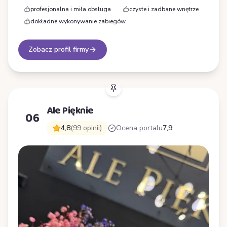
profesjonalna i miła obsługa
czyste i zadbane wnętrze
dokładne wykonywanie zabiegów
Zobacz profil firmy
Ale Pięknie
06
4,8
(99 opinii)
Ocena portalu
7,9