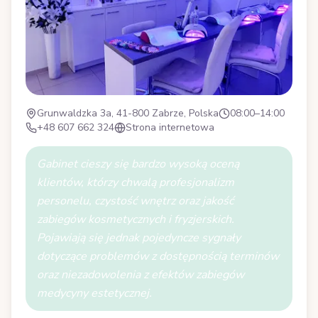
Grunwaldzka 3a, 41-800 Zabrze, Polska
08:00–14:00
+48 607 662 324
Strona internetowa
Gabinet cieszy się bardzo wysoką oceną
klientów, którzy chwalą profesjonalizm
personelu, czystość wnętrz oraz jakość
zabiegów kosmetycznych i fryzjerskich.
Pojawiają się jednak pojedyncze sygnały
dotyczące problemów z dostępnością terminów
oraz niezadowolenia z efektów zabiegów
medycyny estetycznej.