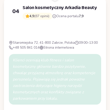
Salon kosmetyczny Arkadia Beauty
04
4,9
(87 opinii)
Ocena portalu
7,9
S
Staromiejska 72, 41-800 Zabrze, Polska
09:00–13:00
+48 505 841 014
Strona internetowa
Klienci oceniają klub fitness i salon
kosmetyczny głównie bardzo pozytywnie,
chwaląc przyjazną atmosferę oraz kompetencje
personelu. Pojawiają się jednak poważne
zastrzeżenia dotyczące higieny narzędzi
kosmetycznych oraz konflikty związane z
parkowaniem przy lokalu.