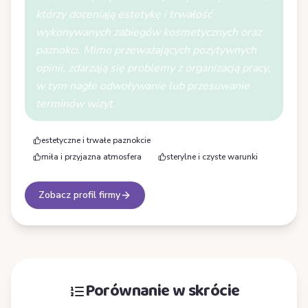
którzy doceniają estetykę i trwałość
wykonywanych zabiegów kosmetycznych oraz
paznokci. Mimo przeważających pozytywnych
opinii, zdarzają się problemy z organizacją pracy,
w tym nagłe odwoływanie lub przesuwanie
terminów wizyt.
estetyczne i trwałe paznokcie
miła i przyjazna atmosfera
sterylne i czyste warunki
Zobacz profil firmy
Porównanie w skrócie