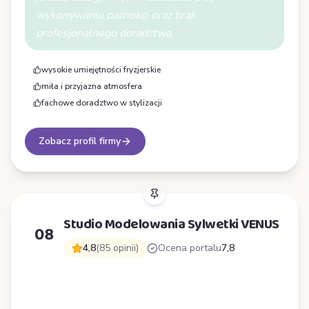
wykonywaniu paznokci oraz brak
profesjonalnego doradztwa.
wysokie umiejętności fryzjerskie
miła i przyjazna atmosfera
fachowe doradztwo w stylizacji
Zobacz profil firmy
Studio Modelowania Sylwetki VENUS
08
4,8
(85 opinii)
Ocena portalu
7,8
S