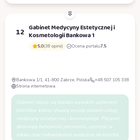
Gabinet Medycyny Estetycznej i
12
Kosmetologii Bankowa 1
5,0
(38 opinii)
Ocena portalu
7,5
G
Bankowa 1/1, 41-800 Zabrze, Polska
+48 507 105 338
Strona internetowa
Gabinet cieszy się bardzo wysokim uznaniem
klientów, którzy chwalą wysoki poziom usług
medycyny estetycznej i kosmetologii. Pacjenci
doceniają fachowość personelu, czystość w
lokalu oraz indywidualne podejście do klienta.