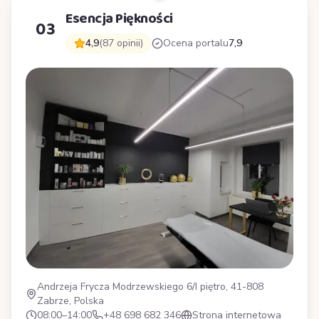
Esencja Piękności
03
4,9
(87 opinii)
Ocena portalu
7,9
Andrzeja Frycza Modrzewskiego 6/I piętro, 41-808
Zabrze, Polska
08:00–14:00
+48 698 682 346
Strona internetowa