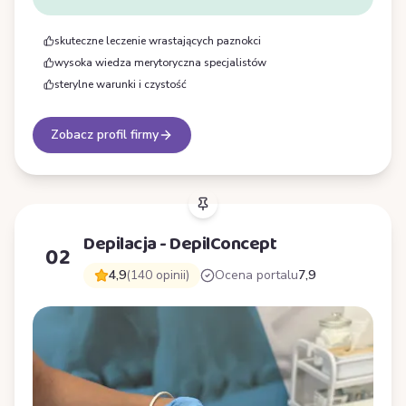
skuteczne leczenie wrastających paznokci
wysoka wiedza merytoryczna specjalistów
sterylne warunki i czystość
Zobacz profil firmy
Depilacja - DepilConcept
02
4,9
(140 opinii)
Ocena portalu
7,9