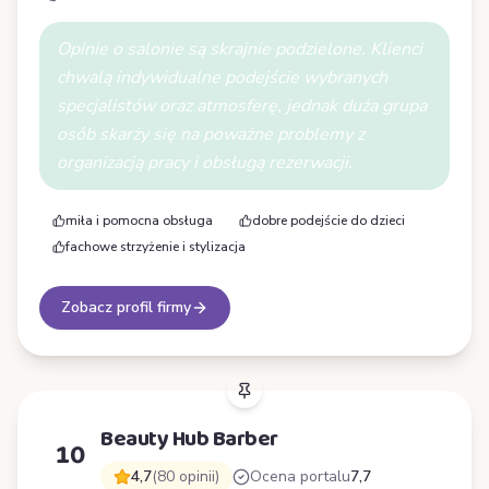
Opinie o salonie są skrajnie podzielone. Klienci
chwalą indywidualne podejście wybranych
specjalistów oraz atmosferę, jednak duża grupa
osób skarży się na poważne problemy z
organizacją pracy i obsługą rezerwacji.
miła i pomocna obsługa
dobre podejście do dzieci
fachowe strzyżenie i stylizacja
Zobacz profil firmy
Beauty Hub Barber
10
4,7
(80 opinii)
Ocena portalu
7,7