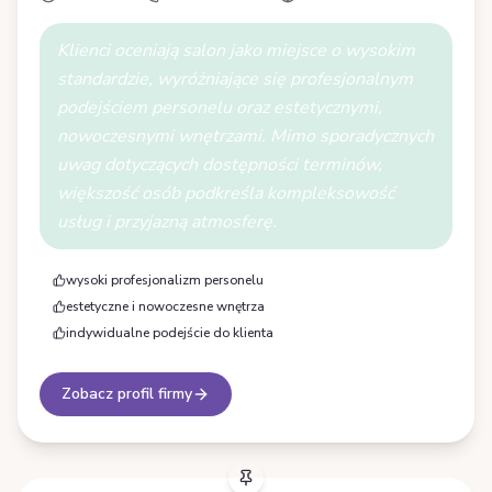
Klienci oceniają salon jako miejsce o wysokim
standardzie, wyróżniające się profesjonalnym
podejściem personelu oraz estetycznymi,
nowoczesnymi wnętrzami. Mimo sporadycznych
uwag dotyczących dostępności terminów,
większość osób podkreśla kompleksowość
usług i przyjazną atmosferę.
wysoki profesjonalizm personelu
estetyczne i nowoczesne wnętrza
indywidualne podejście do klienta
Zobacz profil firmy