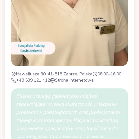
Heweliusza 30, 41-818 Zabrze, Polska
08:00–16:00
+48 539 121 412
Strona internetowa
Klienci oceniają gabinet jako miejsce
zapewniające wysoką skuteczność w leczeniu
problemów podologicznych oraz profesjonalne
zabiegi kosmetologiczne. Pacjenci podkreślają
dużą wiedzę specjalistów, sterylność narzędzi
oraz przyjazną atmosferę podczas wizyt.