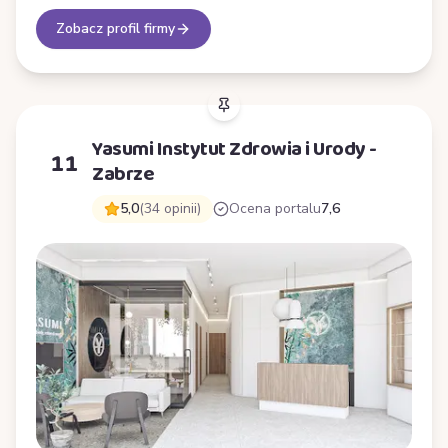
Zobacz profil firmy
Yasumi Instytut Zdrowia i Urody -
11
Zabrze
5,0
(34 opinii)
Ocena portalu
7,6