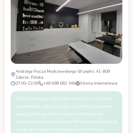
Andrzeja Frycza Modrzewskiego 6/I piętro, 41-808
Zabrze, Polska
07:00–22:00
+48 698 682 346
Strona internetowa
Klienci oceniają salon jako miejsce o wysokim
standardzie, wyróżniające się profesjonalnym
podejściem personelu oraz estetycznymi,
nowoczesnymi wnętrzami. Mimo sporadycznych
uwag dotyczących dostępności terminów,