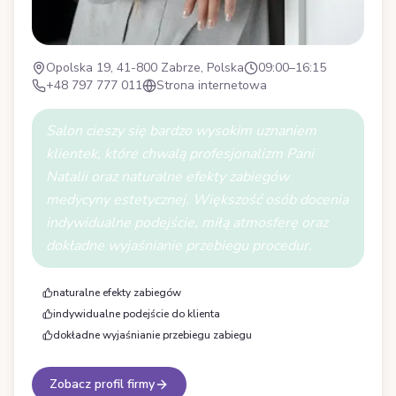
Opolska 19, 41-800 Zabrze, Polska
09:00–16:15
+48 797 777 011
Strona internetowa
Salon cieszy się bardzo wysokim uznaniem
klientek, które chwalą profesjonalizm Pani
Natalii oraz naturalne efekty zabiegów
medycyny estetycznej. Większość osób docenia
indywidualne podejście, miłą atmosferę oraz
dokładne wyjaśnianie przebiegu procedur.
naturalne efekty zabiegów
indywidualne podejście do klienta
dokładne wyjaśnianie przebiegu zabiegu
Zobacz profil firmy