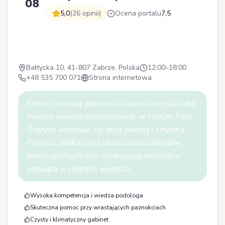
08
5,0
(26 opinii)
Ocena portalu
7,5
C
Bałtycka 10, 41-807 Zabrze, Polska
12:00–18:00
+48 535 700 071
Strona internetowa
Klienci oceniają gabinet CliniqueGreenSpa jako
miejsce wysoce profesjonalne, w którym Pani
Grażyna wykazuje się dużą wiedzą i empatią.
Pacjenci podkreślają skuteczność zabiegów
podologicznych oraz relaksującą atmosferę
panującą w czystym wnętrzu.
Wysoka kompetencja i wiedza podologa
Skuteczna pomoc przy wrastających paznokciach
Czysty i klimatyczny gabinet