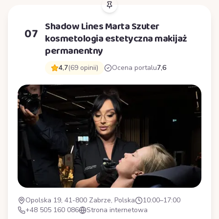
Shadow Lines Marta Szuter
07
kosmetologia estetyczna makijaż
permanentny
4,7
(69 opinii)
Ocena portalu
7,6
Opolska 19, 41-800 Zabrze, Polska
10:00–17:00
+48 505 160 086
Strona internetowa