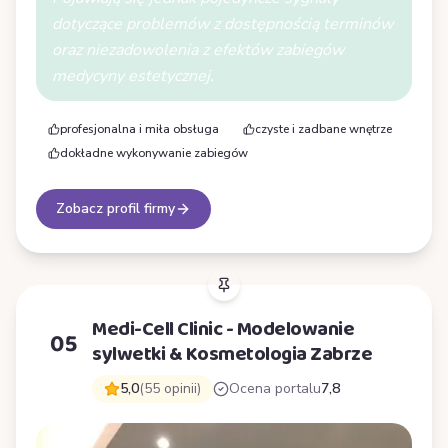
dotyczące problemów z dostępnością terminów
oraz niezadowolenia z efektów zabiegów
medycyny estetycznej.
profesjonalna i miła obsługa
czyste i zadbane wnętrze
dokładne wykonywanie zabiegów
Zobacz profil firmy
Medi-Cell Clinic - Modelowanie
05
sylwetki & Kosmetologia Zabrze
5,0
(55 opinii)
Ocena portalu
7,8