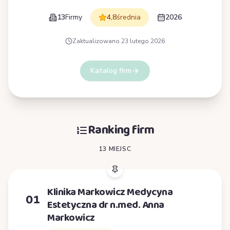
13
Firmy
4,8
średnia
2026
Zaktualizowano
23 lutego 2026
Katalog firm
Ranking firm
13 MIEJSC
Klinika Markowicz Medycyna
01
Estetyczna dr n.med. Anna
Markowicz