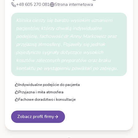
+48 605 270 081
Strona internetowa
Klinika cieszy się bardzo wysokim uznaniem
pacjentów, którzy chwalą indywidualne
podejście, fachowość dr Anny Markowicz oraz
przyjazną atmosferę. Pojawiły się jednak
pojedyncze sygnały dotyczące wysokich
kosztów zaleconych preparatów oraz braku
kontaktu po wystąpieniu powikłań po zabiegu.
Indywidualne podejście do pacjenta
Przyjazna i miła atmosfera
Fachowe doradztwo i konsultacje
Zobacz profil firmy