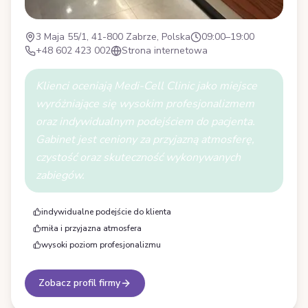
3 Maja 55/1, 41-800 Zabrze, Polska
09:00–19:00
+48 602 423 002
Strona internetowa
Klienci oceniają Medi-Cell Clinic jako miejsce
wyróżniające się wysokim profesjonalizmem
oraz indywidualnym podejściem do pacjenta.
Gabinet jest ceniony za przyjazną atmosferę,
czystość oraz skuteczność wykonywanych
zabiegów.
indywidualne podejście do klienta
miła i przyjazna atmosfera
wysoki poziom profesjonalizmu
Zobacz profil firmy