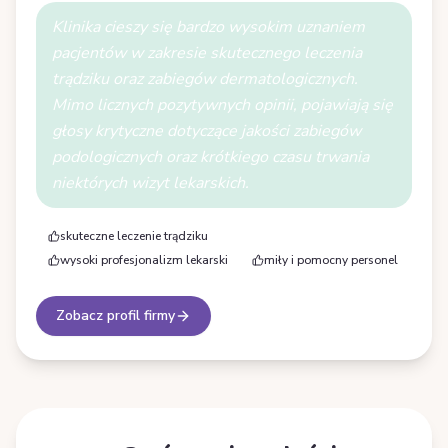
Klinika cieszy się bardzo wysokim uznaniem
pacjentów w zakresie skutecznego leczenia
trądziku oraz zabiegów dermatologicznych.
Mimo licznych pozytywnych opinii, pojawiają się
głosy krytyczne dotyczące jakości zabiegów
podologicznych oraz krótkiego czasu trwania
niektórych wizyt lekarskich.
skuteczne leczenie trądziku
wysoki profesjonalizm lekarski
miły i pomocny personel
Zobacz profil firmy