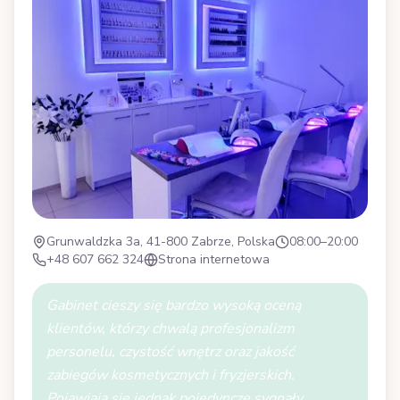
Grunwaldzka 3a, 41-800 Zabrze, Polska
08:00–20:00
+48 607 662 324
Strona internetowa
Gabinet cieszy się bardzo wysoką oceną
klientów, którzy chwalą profesjonalizm
personelu, czystość wnętrz oraz jakość
zabiegów kosmetycznych i fryzjerskich.
Pojawiają się jednak pojedyncze sygnały