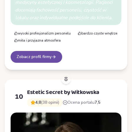
medycyny estetycznej i kosmetologii. Pacjenci
doceniają fachowość personelu, czystość w
lokalu oraz indywidualne podejście do klienta.
wysoki profesjonalizm personelu
bardzo czyste wnętrze
miła i przyjazna atmosfera
Zobacz profil firmy
Estetic Secret by Witkowska
10
4,8
(38 opinii)
Ocena portalu
7,5