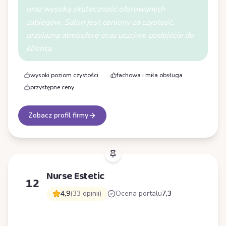
oraz wysoką skuteczność oferowanych
zabiegów. Salon jest ceniony za czystość,
przyjazną atmosferę oraz uczciwe podejście do
klienta.
wysoki poziom czystości
fachowa i miła obsługa
przystępne ceny
Zobacz profil firmy
Nurse Estetic
12
4,9
(33 opinii)
Ocena portalu
7,3
N