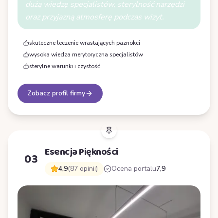
dużą wiedzę specjalistów, sterylność narzędzi
oraz przyjazną atmosferę podczas wizyt.
skuteczne leczenie wrastających paznokci
wysoka wiedza merytoryczna specjalistów
sterylne warunki i czystość
Zobacz profil firmy
Esencja Piękności
03
4,9
(87 opinii)
Ocena portalu
7,9