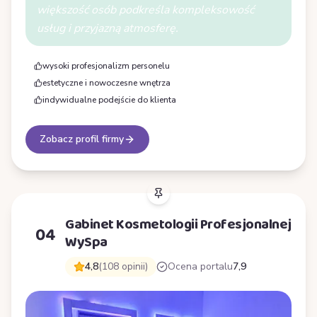
większość osób podkreśla kompleksowość
usług i przyjazną atmosferę.
wysoki profesjonalizm personelu
estetyczne i nowoczesne wnętrza
indywidualne podejście do klienta
Zobacz profil firmy
Gabinet Kosmetologii Profesjonalnej
04
WySpa
4,8
(108 opinii)
Ocena portalu
7,9