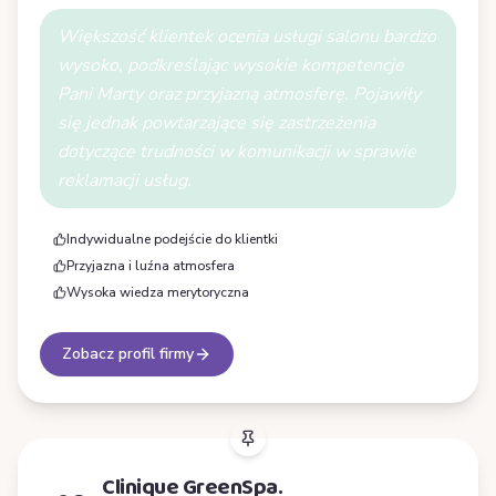
Większość klientek ocenia usługi salonu bardzo
wysoko, podkreślając wysokie kompetencje
Pani Marty oraz przyjazną atmosferę. Pojawiły
się jednak powtarzające się zastrzeżenia
dotyczące trudności w komunikacji w sprawie
reklamacji usług.
Indywidualne podejście do klientki
Przyjazna i luźna atmosfera
Wysoka wiedza merytoryczna
Zobacz profil firmy
Clinique GreenSpa.