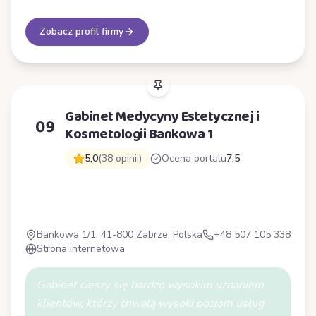
Zobacz profil firmy
Gabinet Medycyny Estetycznej i
09
Kosmetologii Bankowa 1
5,0
(38 opinii)
Ocena portalu
7,5
G
Bankowa 1/1, 41-800 Zabrze, Polska
+48 507 105 338
Strona internetowa
Gabinet cieszy się bardzo wysokim uznaniem
klientów, którzy chwalą wysoki poziom usług