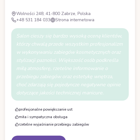
Wolności 248, 41-800 Zabrze, Polska
+48 531 184 033
Strona internetowa
Salon cieszy się bardzo wysoką oceną klientów,
którzy chwalą przede wszystkim profesjonalizm
w wykonywaniu zabiegów kosmetycznych oraz
stylizacji paznokci. Większość osób podkreśla
miłą atmosferę, rzetelne informowanie o
przebiegu zabiegów oraz estetykę wnętrza,
choć zdarzają się pojedyncze negatywne opinie
dotyczące jakości technicznej manicure.
profesjonalne powiększanie ust
miła i sympatyczna obsługa
rzetelne wyjaśnianie przebiegu zabiegów