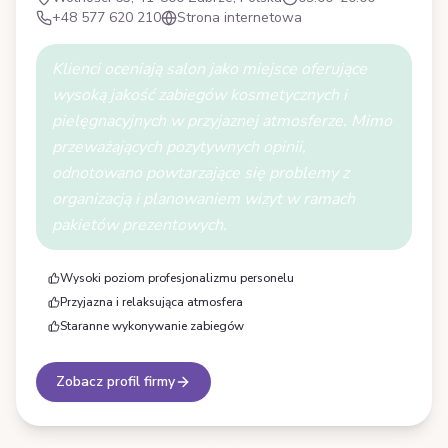
+48 577 620 210
Strona internetowa
Klienci oceniają salon jako miejsce oferujące
wysoką jakość zabiegów kosmetycznych i
pielęgnacyjnych w przyjaznej atmosferze. Mimo
przeważających pozytywnych opinii,
odnotowano powtarzające się problemy z
organizacją i planowaniem wizyt w ramach
pakietów prezentowych.
Wysoki poziom profesjonalizmu personelu
Przyjazna i relaksująca atmosfera
Staranne wykonywanie zabiegów
Zobacz profil firmy