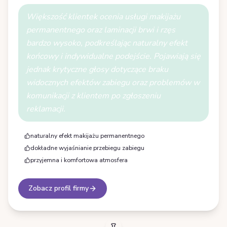
Większość klientek ocenia usługi makijażu
permanentnego oraz laminacji brwi i rzęs
bardzo wysoko, podkreślając naturalny efekt
końcowy i indywidualne podejście. Pojawiają się
jednak krytyczne głosy dotyczące braku
widocznych efektów zabiegu oraz problemów w
komunikacji z klientem po zgłoszeniu
reklamacji.
naturalny efekt makijażu permanentnego
dokładne wyjaśnianie przebiegu zabiegu
przyjemna i komfortowa atmosfera
Zobacz profil firmy