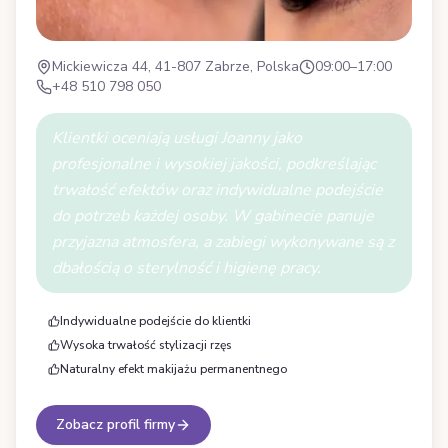
Mickiewicza 44, 41-807 Zabrze, Polska
09:00–17:00
+48 510 798 050
Klientki oceniają usługi Joanny jako
profesjonalne i wysokiej jakości, podkreślając
trwałość efektów oraz indywidualne podejście
do potrzeb każdej osoby. W gabinecie panuje
przyjazna atmosfera, a zabiegi wykonywane są z
dbałością o sterylność i higienę pracy.
Indywidualne podejście do klientki
Wysoka trwałość stylizacji rzęs
Naturalny efekt makijażu permanentnego
Zobacz profil firmy