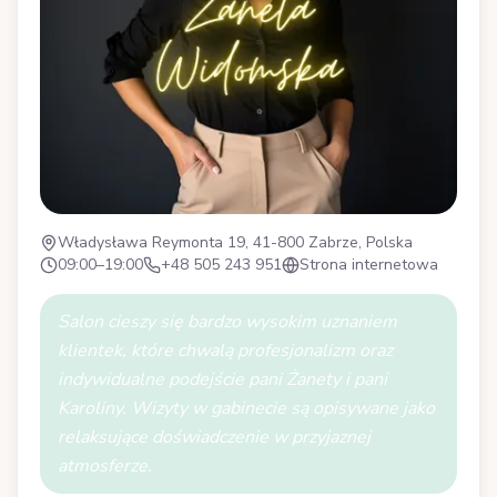
Władysława Reymonta 19, 41-800 Zabrze, Polska
09:00–19:00
+48 505 243 951
Strona internetowa
Salon cieszy się bardzo wysokim uznaniem
klientek, które chwalą profesjonalizm oraz
indywidualne podejście pani Żanety i pani
Karoliny. Wizyty w gabinecie są opisywane jako
relaksujące doświadczenie w przyjaznej
atmosferze.