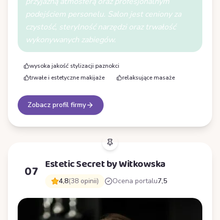
przyjazną atmosferą oraz profesjonalnym
podejściem personelu. Salon jest ceniony za
czystość, sterylność narzędzi oraz trwałość
wykonywanych zabiegów.
wysoka jakość stylizacji paznokci
trwałe i estetyczne makijaże
relaksujące masaże
Zobacz profil firmy
Estetic Secret by Witkowska
07
4,8
(38 opinii)
Ocena portalu
7,5