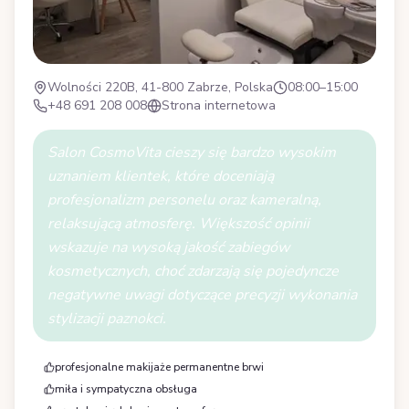
Wolności 220B, 41-800 Zabrze, Polska
08:00–15:00
+48 691 208 008
Strona internetowa
Salon CosmoVita cieszy się bardzo wysokim
uznaniem klientek, które doceniają
profesjonalizm personelu oraz kameralną,
relaksującą atmosferę. Większość opinii
wskazuje na wysoką jakość zabiegów
kosmetycznych, choć zdarzają się pojedyncze
negatywne uwagi dotyczące precyzji wykonania
stylizacji paznokci.
profesjonalne makijaże permanentne brwi
miła i sympatyczna obsługa