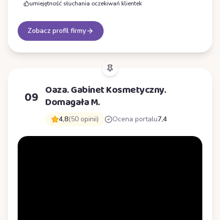
umiejętność słuchania oczekiwań klientek
Zobacz profil firmy
Oaza. Gabinet Kosmetyczny.
09
Domagała M.
4,8
(50 opinii)
Ocena portalu
7,4