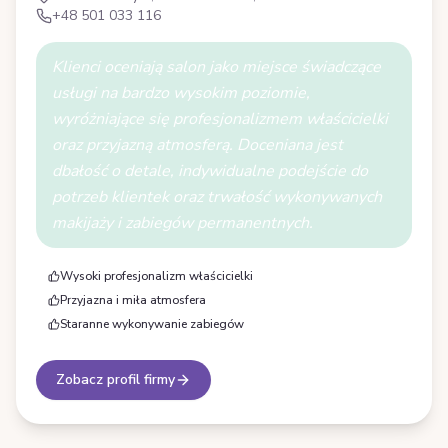
+48 501 033 116
Klienci oceniają salon jako miejsce świadczące
usługi na bardzo wysokim poziomie,
wyróżniające się profesjonalizmem właścicielki
oraz przyjazną atmosferą. Doceniana jest
dbałość o detale, indywidualne podejście do
potrzeb klientek oraz trwałość wykonywanych
makijaży i zabiegów permanentnych.
Wysoki profesjonalizm właścicielki
Przyjazna i miła atmosfera
Staranne wykonywanie zabiegów
Zobacz profil firmy