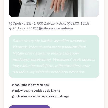
Opolska 19, 41-800 Zabrze, Polska
09:00–16:15
+48 797 777 011
Strona internetowa
Salon cieszy się bardzo wysokim uznaniem
klientek, które chwalą profesjonalizm Pani
Natalii oraz naturalne efekty zabiegów
medycyny estetycznej. Większość osób docenia
indywidualne podejście, miłą atmosferę oraz
dokładne wyjaśnianie przebiegu procedur.
naturalne efekty zabiegów
indywidualne podejście do klienta
dokładne wyjaśnianie przebiegu zabiegu