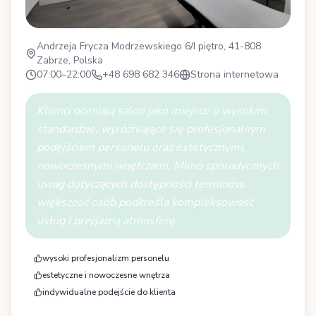
Andrzeja Frycza Modrzewskiego 6/I piętro, 41-808
Zabrze, Polska
07:00–22:00
+48 698 682 346
Strona internetowa
Klienci oceniają salon jako miejsce o wysokim
standardzie, wyróżniające się profesjonalnym
podejściem personelu oraz estetycznymi,
nowoczesnymi wnętrzami. Mimo sporadycznych
uwag dotyczących dostępności terminów,
większość osób podkreśla kompleksowość
usług i przyjazną atmosferę.
wysoki profesjonalizm personelu
estetyczne i nowoczesne wnętrza
indywidualne podejście do klienta