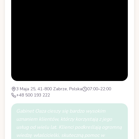
3 Maja 25, 41-800 Zabrze, Polska
07:00–22:00
+48 500 193 222
Gabinet Oaza cieszy się bardzo wysokim
uznaniem klientów, którzy korzystają z jego
usług od wielu lat. Klienci podkreślają ogromną
wiedzę właścicielki, skuteczną pomoc w