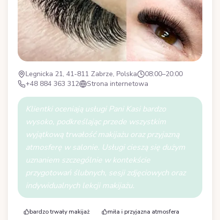
Legnicka 21, 41-811 Zabrze, Polska
08:00–20:00
+48 884 363 312
Strona internetowa
Klientki oceniają usługi Pani Kasi bardzo
wysoko, podkreślając przede wszystkim
wyjątkową trwałość makijażu oraz przyjazną
atmosferę w salonie. Usługi cieszą się dużym
uznaniem szczególnie w kontekście
przygotowań ślubnych, sesji zdjęciowych oraz
indywidualnych lekcji makijażu.
bardzo trwały makijaż
miła i przyjazna atmosfera