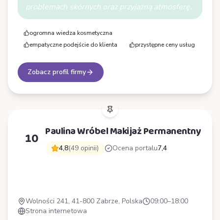
problemach skórnych oraz przyjazną atmosferę.
ogromna wiedza kosmetyczna
empatyczne podejście do klienta
przystępne ceny usług
Zobacz profil firmy
Paulina Wróbel Makijaż Permanentny
10
4,8
(49 opinii)
Ocena portalu
7,4
P
Wolności 241, 41-800 Zabrze, Polska
09:00–18:00
Strona internetowa