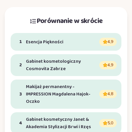
Porównanie w skrócie
1
Esencja Piękności
4,9
Gabinet kosmetologiczny
2
4,9
Cosmovita Zabrze
Makijaż permanentny -
3
IMPRESSION Magdalena Hajok-
4,8
Oczko
Gabinet kosmetyczny Janet &
4
5,0
Akademia Stylizacji Brwi i Rzęs