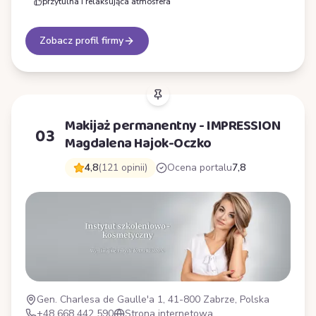
przytulna i relaksująca atmosfera
Zobacz profil firmy
Makijaż permanentny - IMPRESSION
03
Magdalena Hajok-Oczko
4,8
(121 opinii)
Ocena portalu
7,8
Gen. Charlesa de Gaulle'a 1, 41-800 Zabrze, Polska
+48 668 442 590
Strona internetowa