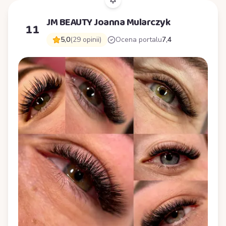
JM BEAUTY Joanna Mularczyk
11
5,0
(29 opinii)
Ocena portalu
7,4