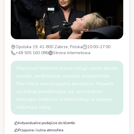
Opolska 19, 41-800 Zabrze, Polska
10:00–17:00
+48 505 160 086
Strona internetowa
Większość klientek ocenia usługi salonu bardzo
wysoko, podkreślając wysokie kompetencje
Pani Marty oraz przyjazną atmosferę. Pojawiły
się jednak powtarzające się zastrzeżenia
dotyczące trudności w komunikacji w sprawie
reklamacji usług.
Indywidualne podejście do klientki
Przyjazna i luźna atmosfera