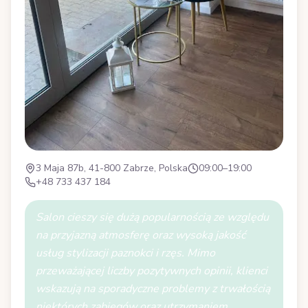
3 Maja 87b, 41-800 Zabrze, Polska
09:00–19:00
+48 733 437 184
Salon cieszy się dużą popularnością ze względu
na przyjazną atmosferę oraz wysoką jakość
usług stylizacji paznokci i rzęs. Mimo
przeważającej liczby pozytywnych opinii, klienci
wskazują na sporadyczne problemy z trwałością
niektórych zabiegów oraz utrzymaniem