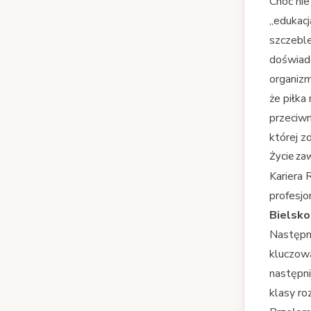
Choć nie
„edukacj
szczeble
doświadc
organizm
że piłka 
przeciwn
której z
Życie za
Kariera 
profesjo
Bielsko
Następni
kluczową
następn
klasy r