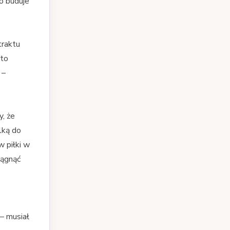
co buduje
raktu
 to
 –
y, że
lką do
 piłki w
iągnąć
– musiał