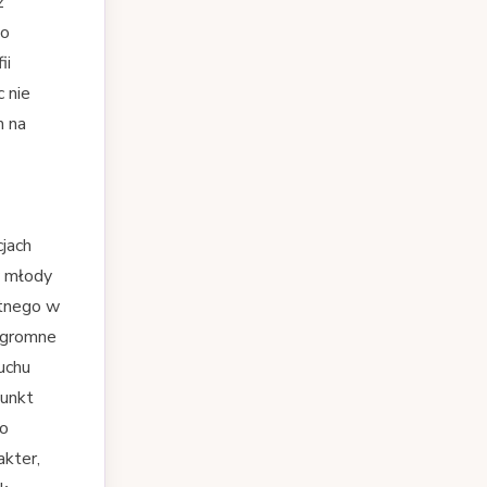
z
ko
ii
 nie
m na
cjach
y młody
atnego w
ogromne
uchu
punkt
go
akter,