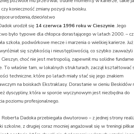
źniej pozwolił mu przetrwać trudne momenty w karierze, takie j
 czy konieczność zmiany pozycji na boisku.
ejsce urodzenia, dzieciństwo
adok urodził się
14 czerwca 1996 roku w Cieszynie
. Jego
two było typowe dla chłopca dorastającego w latach 2000. – c
ła szkoła, podwórkowe mecze i marzenia o wielkiej karierze. Już
wyróżniał się szybkością i nieustępliwością, co szybko zauważyli 
. Cieszyn, choć nie jest metropolią, zapewnił mu solidne fundam
ie. To właśnie tam, w lokalnych strukturach, zaczął kształtować
ości techniczne, które po latach miały stać się jego znakiem
wczym na boiskach Ekstraklasy. Dorastanie w cieniu Beskidów 
eż dyscypliny, która w sporcie wyczynowym jest niezbędna do
cia poziomu profesjonalnego.
 Roberta Dadoka przebiegała dwutorowo – z jednej strony real
i szkolne, z drugiej coraz mocniej angażował się w treningi piłkar