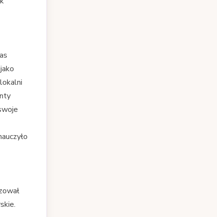
ak
zas
 jako
lokalni
enty
 swoje
nauczyło
izował
skie.