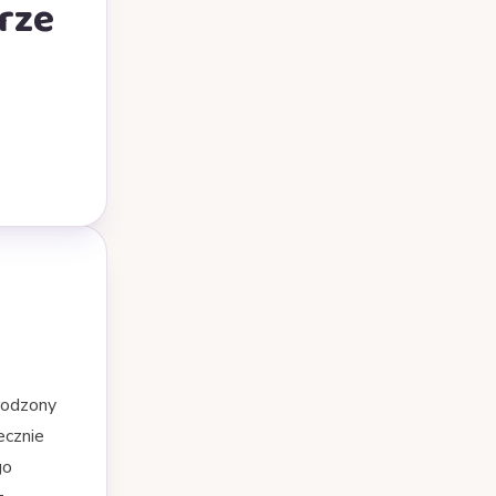
rze
a
rodzony
ecznie
go