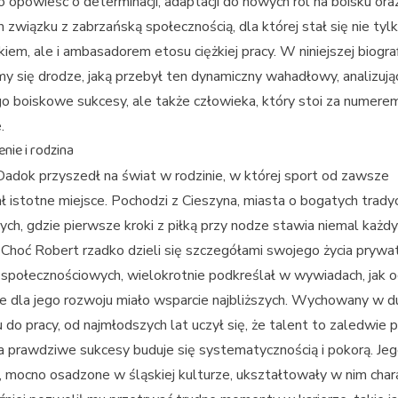
to opowieść o determinacji, adaptacji do nowych ról na boisku ora
 związku z zabrzańską społecznością, dla której stał się nie tyl
iem, ale i ambasadorem etosu ciężkiej pracy. W niniejszej biograf
my się drodze, jaką przebył ten dynamiczny wahadłowy, analizując
go boiskowe sukcesy, ale także człowieka, który stoi za numere
.
nie i rodzina
adok przyszedł na świat w rodzinie, w której sport od zawsze
 istotne miejsce. Pochodzi z Cieszyna, miasta o bogatych trady
ch, gdzie pierwsze kroki z piłką przy nodze stawia niemal każd
 Choć Robert rzadko dzieli się szczegółami swojego życia pryw
społecznościowych, wielokrotnie podkreślał w wywiadach, jak 
e dla jego rozwoju miało wsparcie najbliższych. Wychowany w d
 do pracy, od najmłodszych lat uczył się, że talent to zaledwie 
 a prawdziwe sukcesy buduje się systematycznością i pokorą. Je
, mocno osadzone w śląskiej kulturze, ukształtowały w nim char