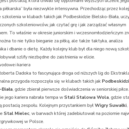
 jest postacią, która chwali się dyplomami wyższych uczelni, jeg
a piłkarska” była niezwykle intensywna. Przechodząc przez kole
 szkolenia w klubach takich jak Podbeskidzie Bielsko-Biała, uczy
zonych szkoleniowców, jak czytać grę i jak zarządzać własnym
em. To właśnie w okresie juniorskim i wczesnomłodzieńczym zr
nożna to nie tylko bieganie za piłką, ale także taktyka, analiza
ika i dbanie o dietę. Każdy kolejny klub był dla niego nową szkoł
dobywał szlify niezbędne do zaistnienia w elicie.
wodowe i kariera
Roberta Dadoka to fascynująca droga od niższych lig do Ekstrakl
nalna przygoda rozpoczęła się w klubach takich jak
Podbeskidz
-Biała
, gdzie zbierał pierwsze doświadczenia w seniorskiej piłce.
e jego kariera nabrała tempa w
Stali Stalowa Wola
, gdzie sta
 postacią zespołu. Kolejnym przystankiem był
Wigry Suwałki
,
ie
Stal Mielec
, w barwach której zadebiutował na poziomie naj
ozgrywkowej w Polsce.