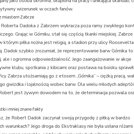
any jako osoba skromna, skupiona na pracy i unikająca skandali, 
zytywny wizerunek w oczach fanów.
z miastem Zabrze
 Roberta Dadoka z Zabrzem wykracza poza ramy zwykłego kont
czego. Grając w Górniku, stał się częścią tkanki miejskiej. Zabrze
w którym piłka nożna jest religią, a stadion przy ulicy Roosevelta
ą. Dadok szybko zrozumiał, że reprezentowanie barw Górnika to
j, ale i ogromna odpowiedzialność. Jego zaangażowanie w akcje
ywne klubu, spotkania z kibicami oraz postawa na boisku sprawił
cy Zabrza utożsamiają go z etosem „Górnika” – ciężką pracą, wa
go gwizdka i lojalnością wobec barw. Dla wielu młodych adeptów
 Robert jest żywym dowodem na to, że determinacja pozwala os
ki i mniej znane fakty
z, że Robert Dadok zaczynał swoją przygodę z piłką w bardzo
h warunkach? Jego droga do Ekstraklasy nie była usłana różami 