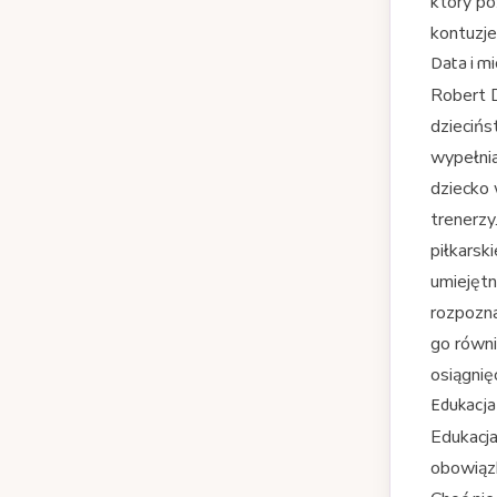
który pó
kontuzje
Data i mi
Robert D
dziecińs
wypełnia
dziecko 
trenerzy
piłkarsk
umiejętn
rozpozna
go równi
osiągnię
Edukacja
Edukacja
obowiązk