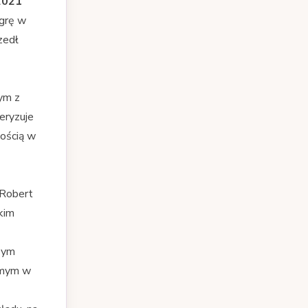
2021
 grę w
zedł
nym z
eryzuje
nością w
 Robert
kim
zym
amym w