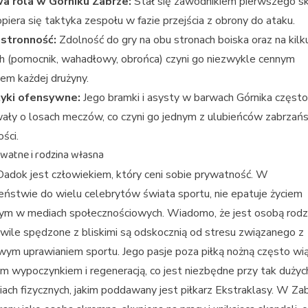
a rola w Górniku Zabrze:
Stał się zawodnikiem pierwszego sk
piera się taktyka zespołu w fazie przejścia z obrony do ataku.
stronność:
Zdolność do gry na obu stronach boiska oraz na kilk
h (pomocnik, wahadłowy, obrońca) czyni go niezwykle cennym
em każdej drużyny.
yki ofensywne:
Jego bramki i asysty w barwach Górnika często
ły o losach meczów, co czyni go jednym z ulubieńców zabrzańs
ości.
ywatne i rodzina własna
adok jest człowiekiem, który ceni sobie prywatność. W
eństwie do wielu celebrytów świata sportu, nie epatuje życiem
ym w mediach społecznościowych. Wiadomo, że jest osobą rodzi
hwile spędzone z bliskimi są odskocznią od stresu związanego z
m uprawianiem sportu. Jego pasje poza piłką nożną często wią
 wypoczynkiem i regeneracją, co jest niezbędne przy tak dużyc
iach fizycznych, jakim poddawany jest piłkarz Ekstraklasy. W Zab