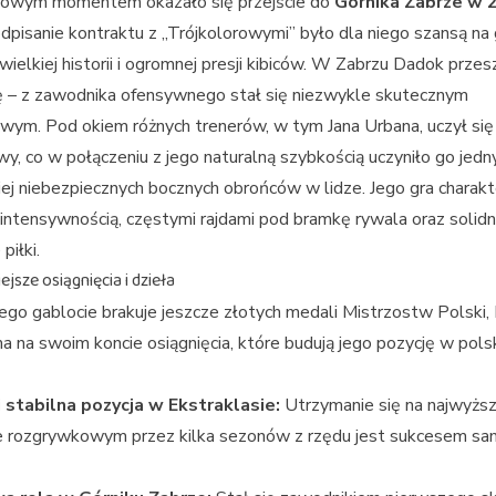
owym momentem okazało się przejście do
Górnika Zabrze w 
odpisanie kontraktu z „Trójkolorowymi” było dla niego szansą na
 wielkiej historii i ogromnej presji kibiców. W Zabrzu Dadok przes
ę – z zawodnika ofensywnego stał się niezwykle skutecznym
ym. Pod okiem różnych trenerów, w tym Jana Urbana, uczył się
y, co w połączeniu z jego naturalną szybkością uczyniło go jed
iej niebezpiecznych bocznych obrońców w lidze. Jego gra charakt
 intensywnością, częstymi rajdami pod bramkę rywala oraz solid
piłki.
jsze osiągnięcia i dzieła
ego gablocie brakuje jeszcze złotych medali Mistrzostw Polski,
 na swoim koncie osiągnięcia, które budują jego pozycję w pols
i stabilna pozycja w Ekstraklasie:
Utrzymanie się na najwyżs
e rozgrywkowym przez kilka sezonów z rzędu jest sukcesem s