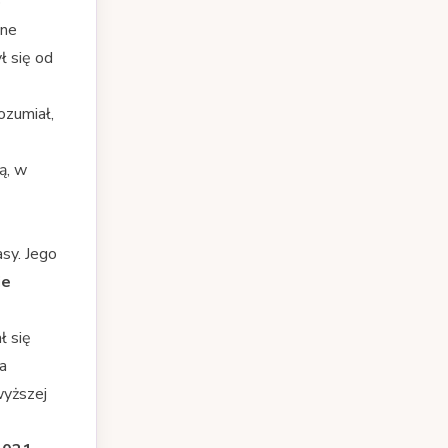
o
jne
ł się od
ozumiał,
ą, w
asy. Jego
ie
ł się
 a
wyższej