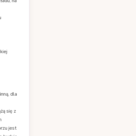
ładu, na
u
kiej
nną, dla
żą się z
h
rzu jest