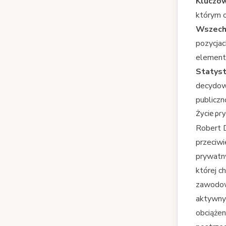
Kluczow
którym o
Wszech
pozycjac
element
Statyst
decydowa
publiczn
Życie pr
Robert D
przeciwi
prywatn
której c
zawodowy
aktywnym
obciążen