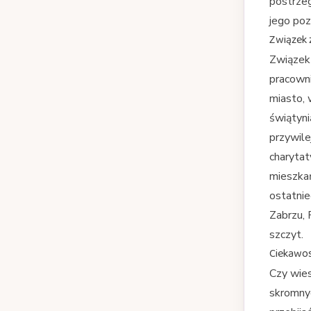
postrzeg
jego po
Związek 
Związek
pracowni
miasto, 
świątyni
przywile
charytat
mieszkań
ostatnie
Zabrzu,
szczyt.
Ciekawost
Czy wies
skromnyc