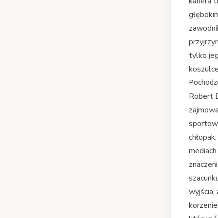
kariera 
głębokim
zawodnik
przyjrzy
tylko je
koszulce
Pochodze
Robert D
zajmował
sportowy
chłopak.
mediach 
znaczeni
szacunku
wyjścia,
korzenie