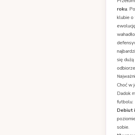
Przełom
roku
. P
klubie o
ewolucj
wahadłow
defensyw
najbardz
się dużą
odbiorze 
Najważnie
Choć w j
Dadok ma
futbolu:
Debiut 
poziomi
sobie.