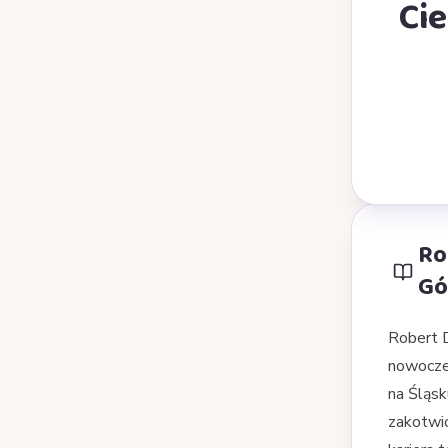
Ci
Ro
Gó
Robert D
nowocze
na Śląsk
zakotwic