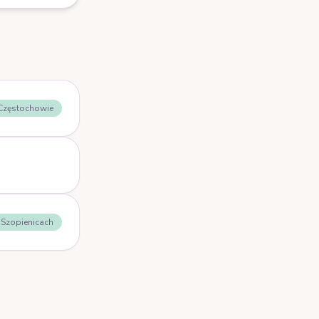
 Częstochowie
- Szopienicach