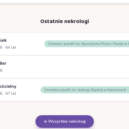
Ostatnie nekrologi
iek
Cmentarz parafii św. Apostołów Piotra i Pawła w
26
· 64 lat
ller
26
ościelny
Cmentarz parafii św. Jadwigi Śląskiej w Katowicach 
26
· 67 lat
Wszystkie nekrologi