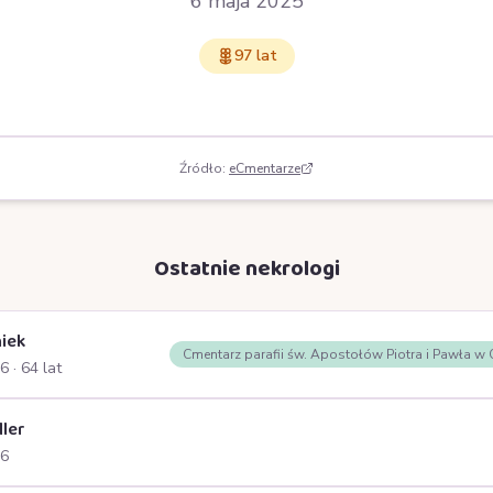
6 maja 2025
97 lat
Źródło:
eCmentarze
Ostatnie nekrologi
iek
Cmentarz parafii św. Apostołów Piotra i Pawła w
26
· 64 lat
ller
26