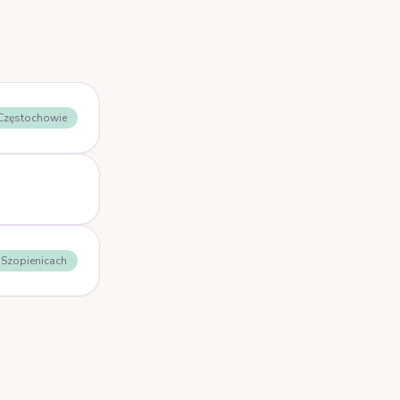
 Częstochowie
- Szopienicach