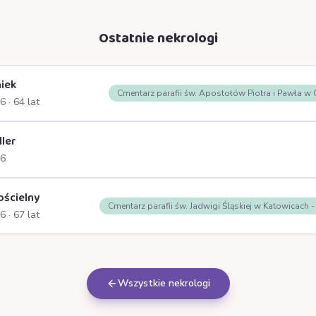
Ostatnie nekrologi
iek
Cmentarz parafii św. Apostołów Piotra i Pawła w
26
· 64 lat
ller
26
ościelny
Cmentarz parafii św. Jadwigi Śląskiej w Katowicach 
26
· 67 lat
Wszystkie nekrologi