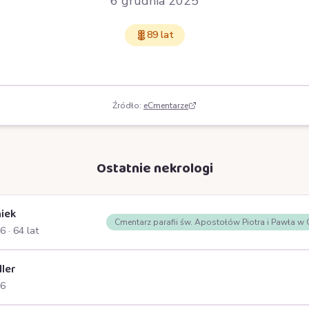
6 grudnia 2025
89 lat
Źródło:
eCmentarze
Ostatnie nekrologi
iek
Cmentarz parafii św. Apostołów Piotra i Pawła w
26
· 64 lat
ller
26