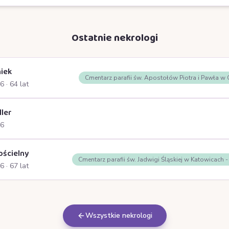
Ostatnie nekrologi
iek
Cmentarz parafii św. Apostołów Piotra i Pawła w
26
· 64 lat
ller
26
ościelny
Cmentarz parafii św. Jadwigi Śląskiej w Katowicach 
26
· 67 lat
Wszystkie nekrologi