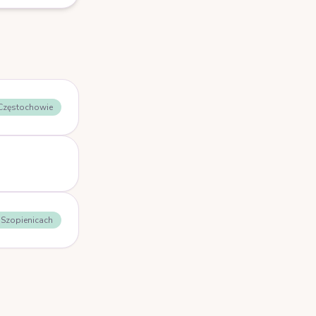
 Częstochowie
- Szopienicach