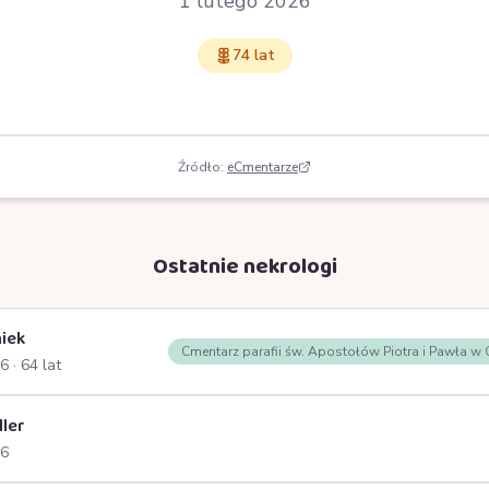
1 lutego 2026
74 lat
Źródło:
eCmentarze
Ostatnie nekrologi
iek
Cmentarz parafii św. Apostołów Piotra i Pawła w
26
· 64 lat
ller
26