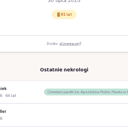
30 lipca 2025
81 lat
Źródło:
eCmentarze
Ostatnie nekrologi
iek
Cmentarz parafii św. Apostołów Piotra i Pawła w
26
· 64 lat
ller
26