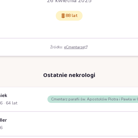
26 kwietnia 2025
88 lat
Źródło:
eCmentarze
Ostatnie nekrologi
iek
Cmentarz parafii św. Apostołów Piotra i Pawła w
26
· 64 lat
ller
26