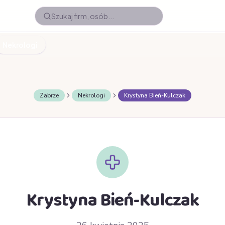
Nekrologi
Zabrze
Nekrologi
Krystyna Bień-Kulczak
Krystyna Bień-Kulczak