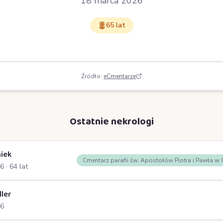
18 marca 2026
65 lat
Źródło:
eCmentarze
Ostatnie nekrologi
iek
Cmentarz parafii św. Apostołów Piotra i Pawła w
26
· 64 lat
ller
26