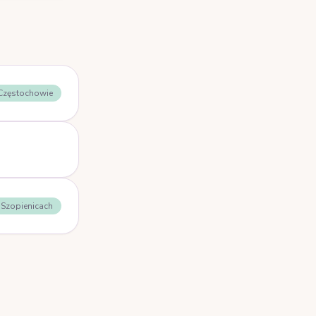
 Częstochowie
- Szopienicach