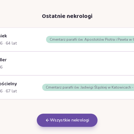
Ostatnie nekrologi
iek
Cmentarz parafii św. Apostołów Piotra i Pawła w
26
· 64 lat
ller
26
ościelny
Cmentarz parafii św. Jadwigi Śląskiej w Katowicach 
26
· 67 lat
Wszystkie nekrologi