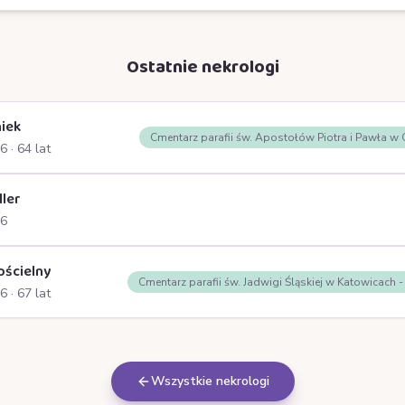
Ostatnie nekrologi
iek
Cmentarz parafii św. Apostołów Piotra i Pawła w
26
· 64 lat
ller
26
ościelny
Cmentarz parafii św. Jadwigi Śląskiej w Katowicach 
26
· 67 lat
Wszystkie nekrologi