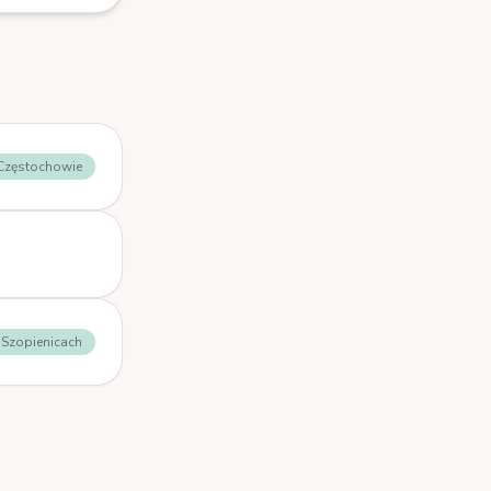
 Częstochowie
- Szopienicach