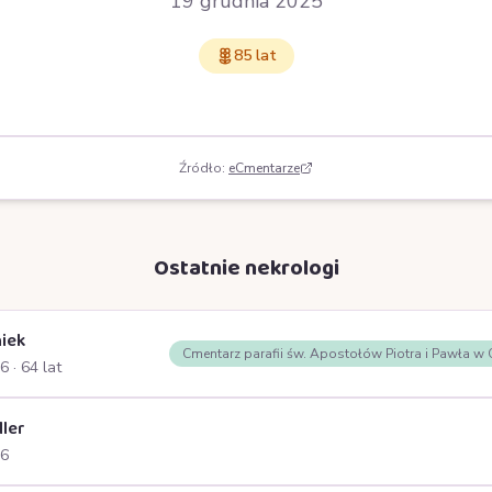
19 grudnia 2025
85 lat
Źródło:
eCmentarze
Ostatnie nekrologi
iek
Cmentarz parafii św. Apostołów Piotra i Pawła w
26
· 64 lat
ller
26