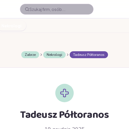
Nekrologi
Zabrze
Nekrologi
Tadeusz Półtoranos
Tadeusz Półtoranos