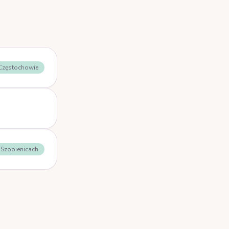
 Częstochowie
- Szopienicach