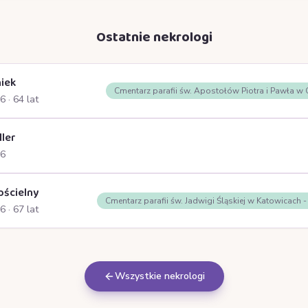
Ostatnie nekrologi
iek
Cmentarz parafii św. Apostołów Piotra i Pawła w
26
· 64 lat
ller
26
ościelny
Cmentarz parafii św. Jadwigi Śląskiej w Katowicach 
26
· 67 lat
Wszystkie nekrologi